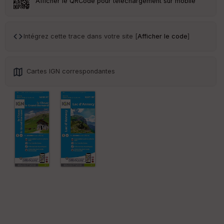
Afficher le QRCode pour téléchargement sur mobile
Tr
an
sp
Intégrez cette trace dans votre site [
Afficher le code
]
ar
en
ce
Cartes IGN correspondantes
Po
int
illé
s
S
e
n
s
St
re
et
Vi