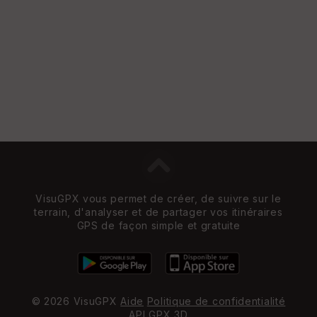
e
w
VisuGPX vous permet de créer, de suivre sur le
terrain, d'analyser et de partager vos itinéraires
GPS de façon simple et gratuite
© 2026 VisuGPX
Aide
Politique de confidentialité
API
GPX 3D