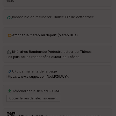
11:35
é
p
ar
t
Impossible de récupérer l'indice IBP de cette trace
ar
ri
v
Afficher la météo au départ (Météo Blue)
é
e
Itinéraires Randonnée Pédestre autour de
Thônes
·
C
Les plus belles randonnées autour de Thônes
ou
le
ur
URL permanente de la page
https://www.visugpx.com/UdLPZtLWYk
Télécharger le fichier
GPX
KML
Ep
ai
ss
eu
r