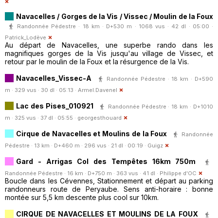
Navacelles / Gorges de la Vis / Vissec / Moulin de la Foux
Randonnée Pédestre · 18 km · D+530 m · 1068 vus · 42 dl · 05:00 ·
Patrick_Lodève
Au départ de Navacelles, une superbe rando dans les
magnifiques gorges de la Vis jusqu'au village de Vissec, et
retour par le moulin de la Foux et la résurgence de la Vis.
Navacelles_Vissec-A
Randonnée Pédestre · 18 km · D+590
m · 329 vus · 30 dl · 05:13 ·
Armel.Davenel
Lac des Pises_010921
Randonnée Pédestre · 18 km · D+1010
m · 325 vus · 37 dl · 05:55 ·
georgesthouard
Cirque de Navacelles et Moulins de la Foux
Randonnée
Pédestre · 13 km · D+460 m · 296 vus · 21 dl · 00:19 ·
Guigz
Gard - Arrigas Col des Tempêtes 16km 750m
Randonnée Pédestre · 16 km · D+750 m · 363 vus · 41 dl ·
Philippe d'OC
Boucle dans les Cévennes, Stationnement et départ au parking
randonneurs route de Peryaube. Sens anti-horaire : bonne
montée sur 5,5 km descente plus cool sur 10km.
CIRQUE DE NAVACELLES ET MOULINS DE LA FOUX