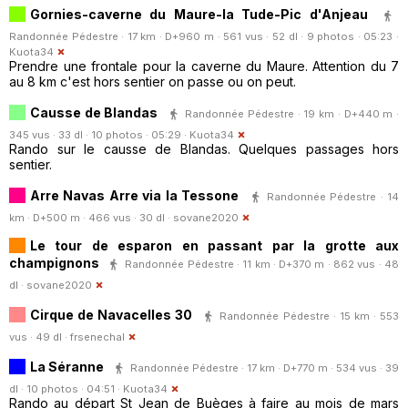
Gornies-caverne du Maure-la Tude-Pic d'Anjeau
Randonnée Pédestre · 17 km · D+960 m · 561 vus · 52 dl · 9 photos · 05:23 ·
Kuota34
Prendre une frontale pour la caverne du Maure. Attention du 7
au 8 km c'est hors sentier on passe ou on peut.
Causse de Blandas
Randonnée Pédestre · 19 km · D+440 m ·
345 vus · 33 dl · 10 photos · 05:29 ·
Kuota34
Rando sur le causse de Blandas. Quelques passages hors
sentier.
Arre Navas Arre via la Tessone
Randonnée Pédestre · 14
km · D+500 m · 466 vus · 30 dl ·
sovane2020
Le tour de esparon en passant par la grotte aux
champignons
Randonnée Pédestre · 11 km · D+370 m · 862 vus · 48
dl ·
sovane2020
Cirque de Navacelles 30
Randonnée Pédestre · 15 km · 553
vus · 49 dl ·
frsenechal
La Séranne
Randonnée Pédestre · 17 km · D+770 m · 534 vus · 39
dl · 10 photos · 04:51 ·
Kuota34
Rando au départ St Jean de Buèges à faire au mois de mars