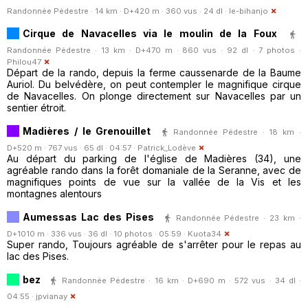
Randonnée Pédestre · 14 km · D+420 m · 360 vus · 24 dl ·
le-bihanjo
Cirque de Navacelles via le moulin de la Foux
Randonnée Pédestre · 13 km · D+470 m · 860 vus · 92 dl · 7 photos ·
Philou47
Départ de la rando, depuis la ferme caussenarde de la Baume
Auriol. Du belvédère, on peut contempler le magnifique cirque
de Navacelles. On plonge directement sur Navacelles par un
sentier étroit.
Madières / le Grenouillet
Randonnée Pédestre · 18 km ·
D+520 m · 767 vus · 65 dl · 04:57 ·
Patrick_Lodève
Au départ du parking de l'église de Madières (34), une
agréable rando dans la forêt domaniale de la Seranne, avec de
magnifiques points de vue sur la vallée de la Vis et les
montagnes alentours
Aumessas Lac des Pises
Randonnée Pédestre · 23 km ·
D+1010 m · 336 vus · 36 dl · 10 photos · 05:59 ·
Kuota34
Super rando, Toujours agréable de s'arrêter pour le repas au
lac des Pises.
bez
Randonnée Pédestre · 16 km · D+690 m · 572 vus · 34 dl ·
04:55 ·
jpvianay