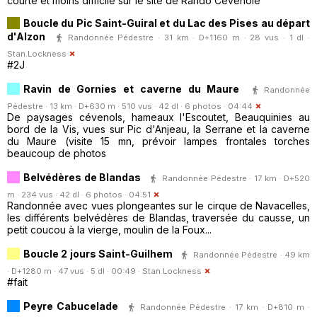
courte et moins difficile sur le site de Rando Cèvenole
Boucle du Pic Saint-Guiral et du Lac des Pises au départ
d'Alzon
Randonnée Pédestre · 31 km · D+1160 m · 28 vus · 1 dl ·
Stan.Lockness
#2J
Ravin de Gornies et caverne du Maure
Randonnée
Pédestre · 13 km · D+630 m · 510 vus · 42 dl · 6 photos · 04:44
De paysages cévenols, hameaux l'Escoutet, Beauquinies au
bord de la Vis, vues sur Pic d'Anjeau, la Serrane et la caverne
du Maure (visite 15 mn, prévoir lampes frontales torches
beaucoup de photos
Belvédères de Blandas
Randonnée Pédestre · 17 km · D+520
m · 234 vus · 42 dl · 6 photos · 04:51
Randonnée avec vues plongeantes sur le cirque de Navacelles,
les différents belvédères de Blandas, traversée du causse, un
petit coucou à la vierge, moulin de la Foux...
Boucle 2 jours Saint-Guilhem
Randonnée Pédestre · 49 km
· D+1280 m · 47 vus · 5 dl · 00:49 ·
Stan.Lockness
#fait
Peyre Cabucelade
Randonnée Pédestre · 17 km · D+810 m ·