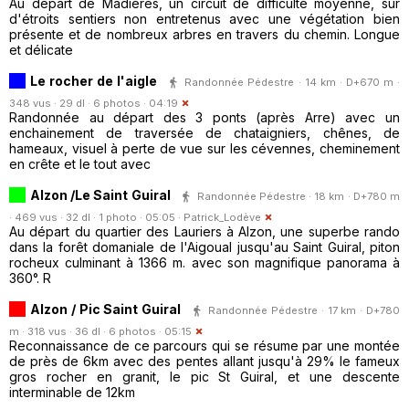
Au départ de Madières, un circuit de difficulté moyenne, sur
d'étroits sentiers non entretenus avec une végétation bien
présente et de nombreux arbres en travers du chemin. Longue
et délicate
Le rocher de l'aigle
Randonnée Pédestre · 14 km · D+670 m ·
348 vus · 29 dl · 6 photos · 04:19
Randonnée au départ des 3 ponts (après Arre) avec un
enchainement de traversée de chataigniers, chênes, de
hameaux, visuel à perte de vue sur les cévennes, cheminement
en crête et le tout avec
Alzon /Le Saint Guiral
Randonnée Pédestre · 18 km · D+780 m
· 469 vus · 32 dl · 1 photo · 05:05 ·
Patrick_Lodève
Au départ du quartier des Lauriers à Alzon, une superbe rando
dans la forêt domaniale de l'Aigoual jusqu'au Saint Guiral, piton
rocheux culminant à 1366 m. avec son magnifique panorama à
360°. R
Alzon / Pic Saint Guiral
Randonnée Pédestre · 17 km · D+780
m · 318 vus · 36 dl · 6 photos · 05:15
Reconnaissance de ce parcours qui se résume par une montée
de près de 6km avec des pentes allant jusqu'à 29% le fameux
gros rocher en granit, le pic St Guiral, et une descente
interminable de 12km