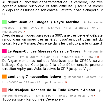
Au départ du domaine départemental de La Vernède, une très
agréable rando bucolique et sans difficulté, jusqu'à St Michel
d'Alajou et les ruines de son château, et retour par la chapelle St
G
Saint Jean de Buèges / Peyre Martine
Randonnée
Pédestre · 12 km · D+720 m · 1037 vus · 41 dl · 2 photos · 04:04 ·
Patrick_Lodève
Avec de magnifiques paysages à 360°, une très belle et délicate
rando dans un milieu très minéral, jusqu'au point culminant du
circuit, Peyre Martine. Descente dans les cailloux par le cirque d
Le Vigan-Col des Morèzes-Serre de Navès
Randonnée
Pédestre · 18 km · D+790 m · 797 vus · 46 dl · 7 photos · 04:57 ·
Kuota34
Du Vigan monter au col des Mourèzes par le GR60A, suivre
balisage Cap de Cote jusqu'à la côte 904m ensuite prendre
direction Arphy puis Aulas là suivre le GR 7 jusqu'au Vigan
section-gr7-navacelles-lodeve
Randonnée Pédestre · 40
km · D+1030 m · 392 vus · 43 dl ·
paul.manesco
Pic d’Anjeau Rochers de la Tude Grotte d’Anjeau
Randonnée Pédestre · 14 km · D+630 m · 430 vus · 39 dl · 05:26 ·
Eric
Topo sur site « Randonnée Cévenole »