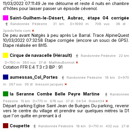
11/03/2022 07:11:49 Je me détourne et reste 4 nuits en chambre
d'hôtes pour laisser passer un épisode cévenol.
Saint-Guilhem-le-Désert, Aubrac, étape 04 corrigée
Randonnée Pédestre · 31 km · D+1690 m · 708 vus · 38 dl ·
2pieds1tete.com
De peu avant Natgès à peu après Le Barral. Trace AlpineQuest
10/03/2022 07:32:58 Etape corrigée (encore un souci de GPS).
Etape réalisée en 8h15.
Cirque de navacelle (Hérault)
Randonnée Pédestre · 22 km
· D+780 m · 380 vus · 37 dl ·
MathieuBonnot
Cotation FFR E:4 T:3 r:3 IBP : 91
aumessas_Col_Portes
Randonnée Pédestre · 18 km · D+970
m · 267 vus · 36 dl ·
bresson.jacques
la Seranne Combe Belle Peyre Martine
Randonnée
Pédestre · 15 km · D+770 m · 678 vus · 37 dl · 04:54 ·
Robert34
Départ parking Eglise Saint Jean de Buèges Du parking, revenir
vers le centre du village et prendre sur quelques mètres la D1
que l'on quitte en prenant à d
Coupette
Randonnée Pédestre · 18 km · D+710 m · 432 vus · 27 dl