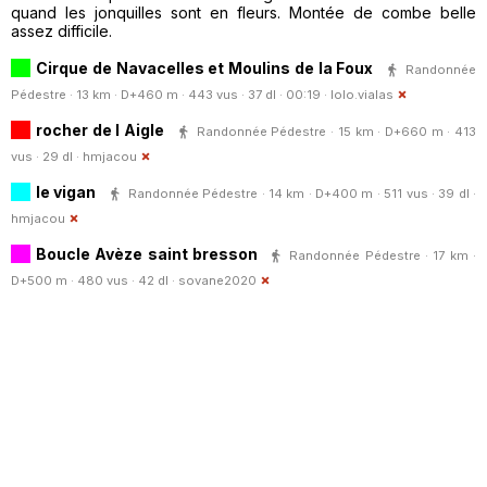
quand les jonquilles sont en fleurs. Montée de combe belle
assez difficile.
Cirque de Navacelles et Moulins de la Foux
Randonnée
Pédestre · 13 km · D+460 m · 443 vus · 37 dl · 00:19 ·
lolo.vialas
rocher de l Aigle
Randonnée Pédestre · 15 km · D+660 m · 413
vus · 29 dl ·
hmjacou
le vigan
Randonnée Pédestre · 14 km · D+400 m · 511 vus · 39 dl ·
hmjacou
Boucle Avèze saint bresson
Randonnée Pédestre · 17 km ·
D+500 m · 480 vus · 42 dl ·
sovane2020