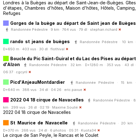
Londres à la Buèges au départ de Saint-Jean-de-Buèges. Gîtes
d'étapes, Chambres d'hôtes, Maison d'hôtes, Hôtels, Camping,
Refuges
Gorges de la buège au départ de Saint jean de Buèges
Randonnée Pédestre · 9 km · 764 vus · 79 dl ·
stephan.richard
rando st jeans de buèges
Randonnée Pédestre · 10 km ·
D+650 m · 403 vus · 30 dl ·
flothival
Boucle du Pic Saint-Guiral et du Lac des Pises au départ
d'Alzon
Randonnée Pédestre · 32 km · D+1280 m · 353 vus · 43 dl ·
06:37 ·
cgcyril
Picd'AnjeauMontdardier
Randonnée Pédestre · 15 km ·
D+640 m · 388 vus · 34 dl · 04:26 ·
eric.pavue
2022 04 18 cirque de Navacelles
Randonnée Pédestre · 8
km · 299 vus · 26 dl · 02:19 ·
Maxime.Soulié
2022 04 18 cirque de Navacelles
St Maurice de Navacelle
Randonnée Pédestre · 20 km ·
D+370 m · 268 vus · 24 dl · 6 photos · 05:31 ·
Kuota34
Le cirque de San Peyle, le Rancas et le Coulet