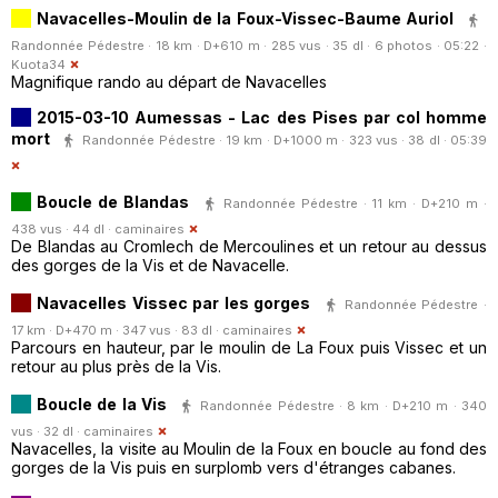
Navacelles-Moulin de la Foux-Vissec-Baume Auriol
Randonnée Pédestre · 18 km · D+610 m · 285 vus · 35 dl · 6 photos · 05:22 ·
Kuota34
Magnifique rando au départ de Navacelles
2015-03-10 Aumessas - Lac des Pises par col homme
mort
Randonnée Pédestre · 19 km · D+1000 m · 323 vus · 38 dl · 05:39
Boucle de Blandas
Randonnée Pédestre · 11 km · D+210 m ·
438 vus · 44 dl ·
caminaires
De Blandas au Cromlech de Mercoulines et un retour au dessus
des gorges de la Vis et de Navacelle.
Navacelles Vissec par les gorges
Randonnée Pédestre ·
17 km · D+470 m · 347 vus · 83 dl ·
caminaires
Parcours en hauteur, par le moulin de La Foux puis Vissec et un
retour au plus près de la Vis.
Boucle de la Vis
Randonnée Pédestre · 8 km · D+210 m · 340
vus · 32 dl ·
caminaires
Navacelles, la visite au Moulin de la Foux en boucle au fond des
gorges de la Vis puis en surplomb vers d'étranges cabanes.