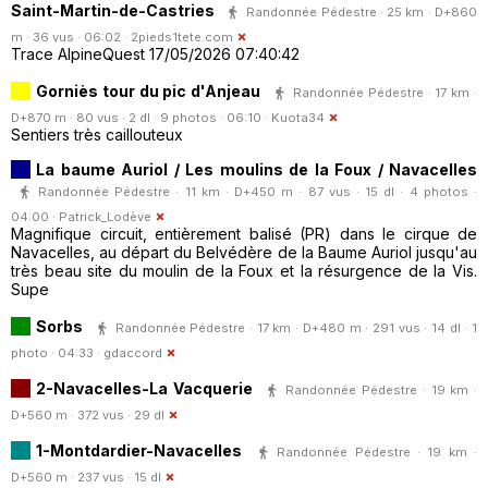
Saint-Martin-de-Castries
Randonnée Pédestre · 25 km · D+860
m · 36 vus · 06:02 ·
2pieds1tete.com
Trace AlpineQuest 17/05/2026 07:40:42
Gorniès tour du pic d'Anjeau
Randonnée Pédestre · 17 km ·
D+870 m · 80 vus · 2 dl · 9 photos · 06:10 ·
Kuota34
Sentiers très caillouteux
La baume Auriol / Les moulins de la Foux / Navacelles
Randonnée Pédestre · 11 km · D+450 m · 87 vus · 15 dl · 4 photos ·
04:00 ·
Patrick_Lodève
Magnifique circuit, entièrement balisé (PR) dans le cirque de
Navacelles, au départ du Belvédère de la Baume Auriol jusqu'au
très beau site du moulin de la Foux et la résurgence de la Vis.
Supe
Sorbs
Randonnée Pédestre · 17 km · D+480 m · 291 vus · 14 dl · 1
photo · 04:33 ·
gdaccord
2-Navacelles-La Vacquerie
Randonnée Pédestre · 19 km ·
D+560 m · 372 vus · 29 dl
1-Montdardier-Navacelles
Randonnée Pédestre · 19 km ·
D+560 m · 237 vus · 15 dl