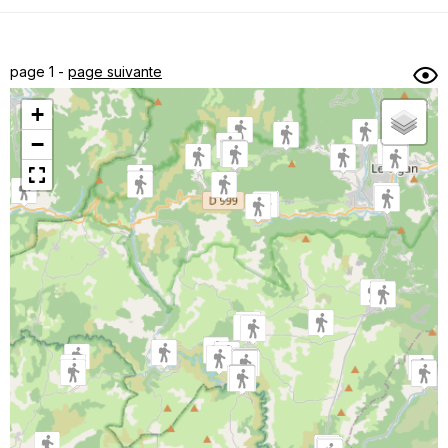
Dénivelé min/max
Auteur
Dossier
et
page 1 -
page suivante
sous-dossiers
+
Trier par
−
Horodatage
Photos