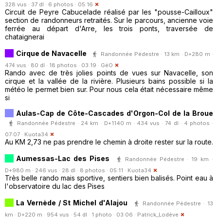
328 vus · 37 dl · 6 photos · 05:16
Circuit de Peyre Cabucelade réalisé par les "pousse-Cailloux"
section de randonneurs retraités. Sur le parcours, ancienne voie
ferrée au départ d'Arre, les trois ponts, traversée de
chataignerai
Cirque de Navacelle
Randonnée Pédestre · 13 km · D+280 m ·
474 vus · 80 dl · 18 photos · 03:19 ·
GéO
Rando avec de très jolies points de vues sur Navacelle, son
cirque et la vallée de la rivière. Plusieurs bains possible si la
météo le permet bien sur. Pour nous cela était nécessaire même
si
Aulas-Cap de Côte-Cascades d'Orgon-Col de la Broue
Randonnée Pédestre · 24 km · D+1140 m · 434 vus · 74 dl · 4 photos ·
07:07 ·
Kuota34
Au KM 2,73 ne pas prendre le chemin à droite rester sur la route.
Aumessas-Lac des Pises
Randonnée Pédestre · 19 km ·
D+980 m · 246 vus · 28 dl · 8 photos · 05:11 ·
Kuota34
Très belle rando mais sportive, sentiers bien balisés. Point eau à
l'observatoire du lac des Pises
La Vernède / St Michel d'Alajou
Randonnée Pédestre · 13
km · D+220 m · 954 vus · 54 dl · 1 photo · 03:06 ·
Patrick_Lodève