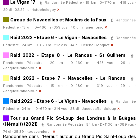
Le Vigan 17
Randonnée Pédestre · 19 km · D+1170 m · 416 vus ·
29 dl · 02:22 ·
christophelegoy
Cirque de Navacelles et Moulins de la Foux
Randonnée
Pédestre · 13 km · D+460 m · 359 vus · 40 dl ·
mariemonic
Raid 2022 - Etape 6 - Le Vigan - Navacelles
Randonnée
Pédestre · 24 km · D+670 m · 212 vus · 34 dl ·
Helene.Conquet
Raid 2022 - Etape 8 - Le Rancas - St Guilhem
Randonnée Pédestre · 20 km · D+460 m · 425 vus · 29 dl ·
JacquesRandoloup
Raid 2022 - Etape 7 - Navacelles - Le Rancas
Randonnée Pédestre · 15 km · D+480 m · 319 vus · 29 dl ·
JacquesRandoloup
Raid 2022 - Etape 6 - Le Vigan - Navacelles
Randonnée
Pédestre · 24 km · D+670 m · 214 vus · 28 dl ·
JacquesRandoloup
Tour au Grand Pic St-Loup des Londres à la Buèges
(Hérault) (2021)
Randonnée Pédestre · 54 km · D+1100 m · 389 vus ·
74 dl · 25:39 ·
koosvanderbij
Randonnée dans l'Hérault autour du Grand Pic Saint-Loup des