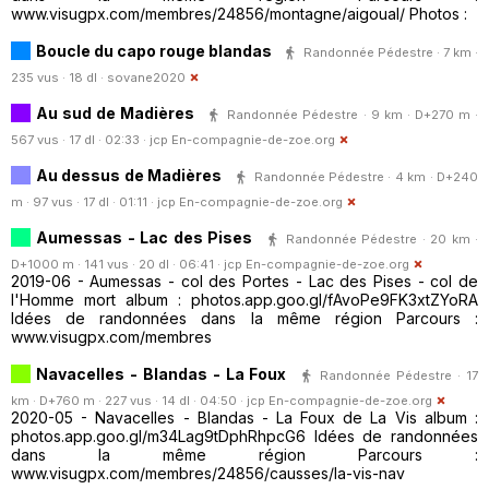
www.visugpx.com/membres/24856/montagne/aigoual/ Photos :
Boucle du capo rouge blandas
Randonnée Pédestre · 7 km ·
235 vus · 18 dl ·
sovane2020
Au sud de Madières
Randonnée Pédestre · 9 km · D+270 m ·
567 vus · 17 dl · 02:33 ·
jcp En-compagnie-de-zoe.org
Au dessus de Madières
Randonnée Pédestre · 4 km · D+240
m · 97 vus · 17 dl · 01:11 ·
jcp En-compagnie-de-zoe.org
Aumessas - Lac des Pises
Randonnée Pédestre · 20 km ·
D+1000 m · 141 vus · 20 dl · 06:41 ·
jcp En-compagnie-de-zoe.org
2019-06 - Aumessas - col des Portes - Lac des Pises - col de
l'Homme mort album : photos.app.goo.gl/fAvoPe9FK3xtZYoRA
Idées de randonnées dans la même région Parcours :
www.visugpx.com/membres
Navacelles - Blandas - La Foux
Randonnée Pédestre · 17
km · D+760 m · 227 vus · 14 dl · 04:50 ·
jcp En-compagnie-de-zoe.org
2020-05 - Navacelles - Blandas - La Foux de La Vis album :
photos.app.goo.gl/m34Lag9tDphRhpcG6 Idées de randonnées
dans la même région Parcours :
www.visugpx.com/membres/24856/causses/la-vis-nav