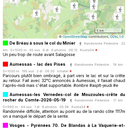
5 km
©
OpenStreetMap
contributors,
ODbL 1.0
De Bréau à sous le col du Minier
Randonnée Pédestre · 22
km · D+1020 m · 45 vus · 6 dl · 6 photos · 06:12 ·
Kuota34
Un peu trop de route avant Salagosse
Aumessas - lac des Pises
Randonnée Pédestre · 19 km ·
D+1030 m · 195 vus · 2 dl · 06:30 ·
tchatel
Parcours plutôt bien ombragé, à part vers le lac et sur la crête
au retour. Fait avec 32°C annoncés à Aumessas, il faisait chaud
l'après-midi mais c'était supportable. #ombre #asptt-jeudi #e
Aumessas-les Vernedes-col de Mouzoules-crête du
rocher du Comte-2026-05-19
Randonnée Pédestre · 17 km ·
D+990 m · 44 vus · 1 dl · 8 photos · 05:38 ·
Kuota34
Randonnée difficile, attention au point au de la rando côte 1117m
on a manqué le départ de la sente.
Vosges - Pyrénées 70. De Blandas à La Vaquerie-et-