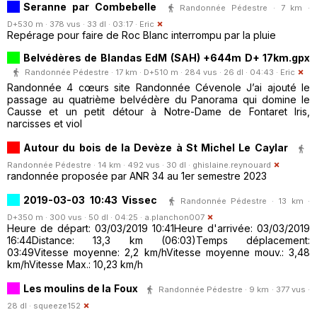
Seranne par Combebelle
Randonnée Pédestre · 7 km ·
D+530 m · 378 vus · 33 dl · 03:17 ·
Eric
Repérage pour faire de Roc Blanc interrompu par la pluie
Belvédères de Blandas EdM (SAH) +644m D+ 17km.gpx
Randonnée Pédestre · 17 km · D+510 m · 284 vus · 26 dl · 04:43 ·
Eric
Randonnée 4 cœurs site Randonnée Cévenole J’ai ajouté le
passage au quatrième belvédère du Panorama qui domine le
Causse et un petit détour à Notre-Dame de Fontaret Iris,
narcisses et viol
Autour du bois de la Devèze à St Michel Le Caylar
Randonnée Pédestre · 14 km · 492 vus · 30 dl ·
ghislaine.reynouard
randonnée proposée par ANR 34 au 1er semestre 2023
2019-03-03 10:43 Vissec
Randonnée Pédestre · 13 km ·
D+350 m · 300 vus · 50 dl · 04:25 ·
a.planchon007
Heure de départ: 03/03/2019 10:41Heure d'arrivée: 03/03/2019
16:44Distance: 13,3 km (06:03)Temps déplacement:
03:49Vitesse moyenne: 2,2 km/hVitesse moyenne mouv.: 3,48
km/hVitesse Max.: 10,23 km/h
Les moulins de la Foux
Randonnée Pédestre · 9 km · 377 vus ·
28 dl ·
squeeze152