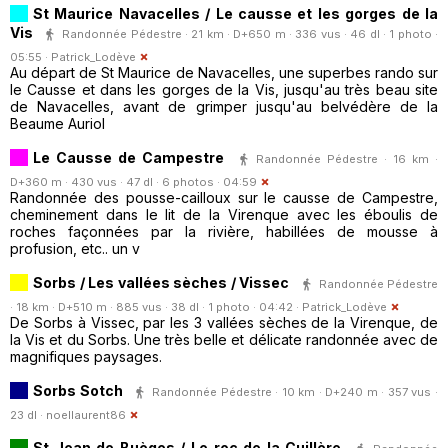
St Maurice Navacelles / Le causse et les gorges de la
Vis
Randonnée Pédestre · 21 km · D+650 m · 336 vus · 46 dl · 1 photo ·
05:55 ·
Patrick_Lodève
Au départ de St Maurice de Navacelles, une superbes rando sur
le Causse et dans les gorges de la Vis, jusqu'au très beau site
de Navacelles, avant de grimper jusqu'au belvédère de la
Beaume Auriol
Le Causse de Campestre
Randonnée Pédestre · 16 km ·
D+360 m · 430 vus · 47 dl · 6 photos · 04:59
Randonnée des pousse-cailloux sur le causse de Campestre,
cheminement dans le lit de la Virenque avec les éboulis de
roches façonnées par la rivière, habillées de mousse à
profusion, etc.. un v
Sorbs / Les vallées sèches / Vissec
Randonnée Pédestre
· 18 km · D+510 m · 885 vus · 38 dl · 1 photo · 04:42 ·
Patrick_Lodève
De Sorbs à Vissec, par les 3 vallées sèches de la Virenque, de
la Vis et du Sorbs. Une très belle et délicate randonnée avec de
magnifiques paysages.
Sorbs Sotch
Randonnée Pédestre · 10 km · D+240 m · 357 vus ·
23 dl ·
noellaurent86
St Jean de Buèges / Le roc de la Cuillère