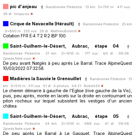
pic d'anjeau
Randonnée Pédestre · 13 km · D+730 m · 417 vus ·
36 dl ·
hmjacou
Cirque de Navacelle (Hérault)
Randonnée Pédestre · 25 km
· D+860 m · 225 vus · 29 dl ·
MathieuBonnot
Cotation FFR E:4 T:2 R:2 IBP 100
Saint-Guilhem-le-Désert, Aubrac, étape 04
Randonnée Pédestre · 31 km · D+1910 m · 177 vus · 64 dl · 08:08 ·
2pieds1tete.com
De peu avant Natgès à peu après Le Barral. Trace AlpineQuest
10/03/2022 07:32:58
Madières la Sauvie le Grenouillet
Randonnée Pédestre · 13
km · D+510 m · 511 vus · 51 dl · 6 photos · 04:21 ·
Robert34
Le chemin démarre à gauche de l'Eglise (rive gauche de la Vis),
puis, peu après, monte en lacets sur la droite en contournant un
piton rocheux sur lequel subsistent les vestiges d'un ancien
châtea
Saint-Guilhem-le-Désert, Aubrac, étape 05
Randonnée Pédestre · 34 km · D+1330 m · 688 vus · 41 dl · 09:06 ·
2pieds1tete.com
De peu après Le Barral à Le Gasquet. Trace AlpineQuest