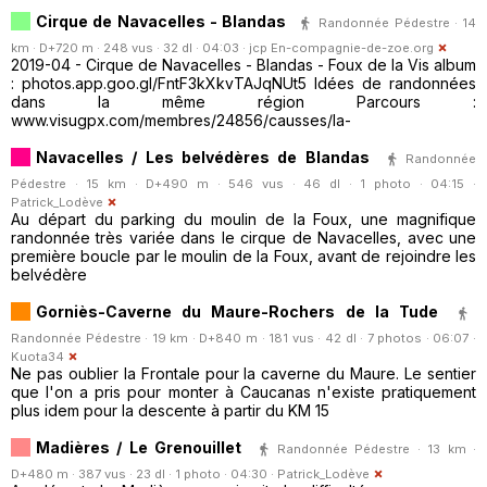
Cirque de Navacelles - Blandas
Randonnée Pédestre · 14
km · D+720 m · 248 vus · 32 dl · 04:03 ·
jcp En-compagnie-de-zoe.org
2019-04 - Cirque de Navacelles - Blandas - Foux de la Vis album
: photos.app.goo.gl/FntF3kXkvTAJqNUt5 Idées de randonnées
dans la même région Parcours :
www.visugpx.com/membres/24856/causses/la-
Navacelles / Les belvédères de Blandas
Randonnée
Pédestre · 15 km · D+490 m · 546 vus · 46 dl · 1 photo · 04:15 ·
Patrick_Lodève
Au départ du parking du moulin de la Foux, une magnifique
randonnée très variée dans le cirque de Navacelles, avec une
première boucle par le moulin de la Foux, avant de rejoindre les
belvédère
Gorniès-Caverne du Maure-Rochers de la Tude
Randonnée Pédestre · 19 km · D+840 m · 181 vus · 42 dl · 7 photos · 06:07 ·
Kuota34
Ne pas oublier la Frontale pour la caverne du Maure. Le sentier
que l'on a pris pour monter à Caucanas n'existe pratiquement
plus idem pour la descente à partir du KM 15
Madières / Le Grenouillet
Randonnée Pédestre · 13 km ·
D+480 m · 387 vus · 23 dl · 1 photo · 04:30 ·
Patrick_Lodève