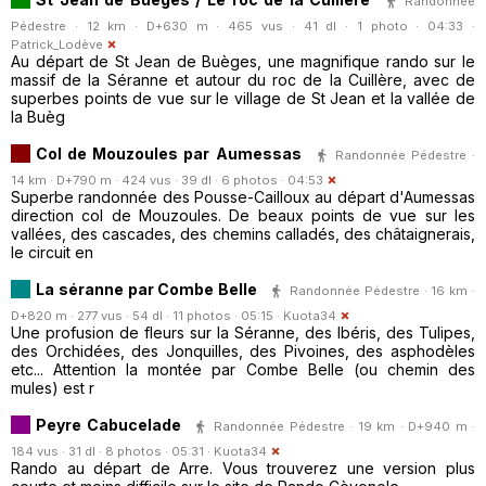
Randonnée
Pédestre · 12 km · D+630 m · 465 vus · 41 dl · 1 photo · 04:33 ·
Patrick_Lodève
Au départ de St Jean de Buèges, une magnifique rando sur le
massif de la Séranne et autour du roc de la Cuillère, avec de
superbes points de vue sur le village de St Jean et la vallée de
la Buèg
Col de Mouzoules par Aumessas
Randonnée Pédestre ·
14 km · D+790 m · 424 vus · 39 dl · 6 photos · 04:53
Superbe randonnée des Pousse-Cailloux au départ d'Aumessas
direction col de Mouzoules. De beaux points de vue sur les
vallées, des cascades, des chemins calladés, des châtaignerais,
le circuit en
La séranne par Combe Belle
Randonnée Pédestre · 16 km ·
D+820 m · 277 vus · 54 dl · 11 photos · 05:15 ·
Kuota34
Une profusion de fleurs sur la Séranne, des Ibéris, des Tulipes,
des Orchidées, des Jonquilles, des Pivoines, des asphodèles
etc... Attention la montée par Combe Belle (ou chemin des
mules) est r
Peyre Cabucelade
Randonnée Pédestre · 19 km · D+940 m ·
184 vus · 31 dl · 8 photos · 05:31 ·
Kuota34
Rando au départ de Arre. Vous trouverez une version plus