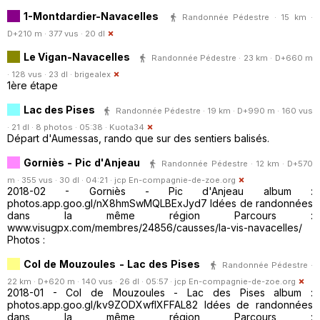
1-Montdardier-Navacelles
Randonnée Pédestre · 15 km ·
D+210 m · 377 vus · 20 dl
Le Vigan-Navacelles
Randonnée Pédestre · 23 km · D+660 m
· 128 vus · 23 dl ·
brigealex
1ère étape
Lac des Pises
Randonnée Pédestre · 19 km · D+990 m · 160 vus
· 21 dl · 8 photos · 05:38 ·
Kuota34
Départ d'Aumessas, rando que sur des sentiers balisés.
Gorniès - Pic d'Anjeau
Randonnée Pédestre · 12 km · D+570
m · 355 vus · 30 dl · 04:21 ·
jcp En-compagnie-de-zoe.org
2018-02 - Gorniès - Pic d'Anjeau album :
photos.app.goo.gl/nX8hmSwMQLBExJyd7 Idées de randonnées
dans la même région Parcours :
www.visugpx.com/membres/24856/causses/la-vis-navacelles/
Photos :
Col de Mouzoules - Lac des Pises
Randonnée Pédestre ·
22 km · D+620 m · 140 vus · 26 dl · 05:57 ·
jcp En-compagnie-de-zoe.org
2018-01 - Col de Mouzoules - Lac des Pises album :
photos.app.goo.gl/kv9ZODXwfIXFFAL82 Idées de randonnées
dans la même région Parcours :