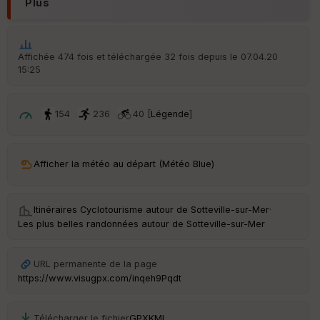
Plus
é
p
ar
t
Affichée 474 fois et téléchargée 32 fois depuis le 07.04.20
15:25
ar
ri
v
é
154
236
40 [
Légende
]
e
C
ou
Afficher la météo au départ (Météo Blue)
le
ur
Itinéraires Cyclotourisme autour de
Sotteville-sur-Mer
·
Les plus belles randonnées autour de Sotteville-sur-Mer
Ep
URL permanente de la page
ai
https://www.visugpx.com/inqeh9Pqdt
ss
eu
r
Télécharger le fichier
GPX
KML