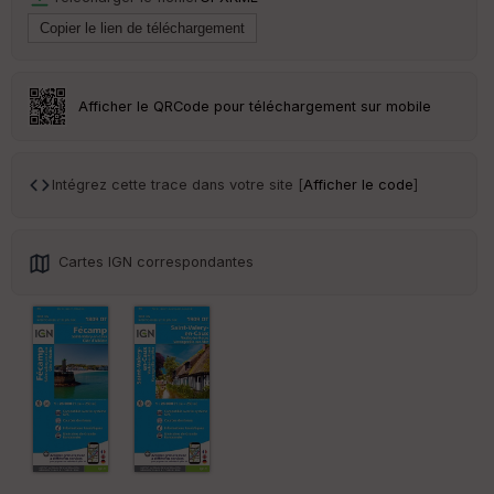
Tr
an
sp
ar
Afficher le QRCode pour téléchargement sur mobile
en
ce
Intégrez cette trace dans votre site [
Afficher le code
]
Po
int
illé
s
Cartes IGN correspondantes
S
e
n
s
St
re
et
Vi