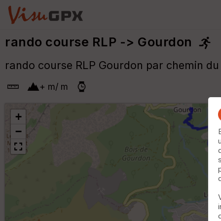
rando course RLP -> Gourdon
rando course RLP Gourdon par chemin du
+
m
/
m
+
−