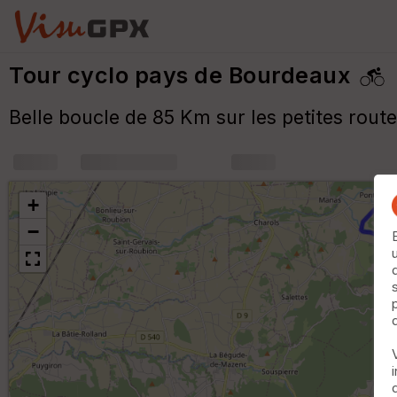
Tour cyclo pays de Bourdeaux
Belle boucle de 85 Km sur les petites rou
+
m
+
−