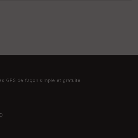
St
re
et
Vi
e
w
res GPS de façon simple et gratuite
D