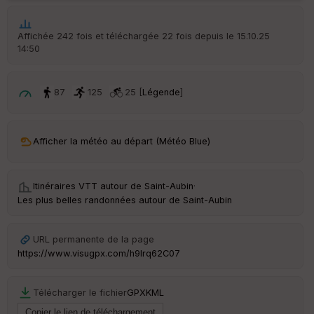
p
ar
t
Affichée 242 fois et téléchargée 22 fois depuis le 15.10.25
14:50
ar
ri
v
é
87
125
25 [
Légende
]
e
C
ou
Afficher la météo au départ (Météo Blue)
le
ur
Itinéraires VTT autour de
Saint-Aubin
·
Les plus belles randonnées autour de Saint-Aubin
Ep
URL permanente de la page
ai
https://www.visugpx.com/h9lrq62C07
ss
eu
r
Télécharger le fichier
GPX
KML