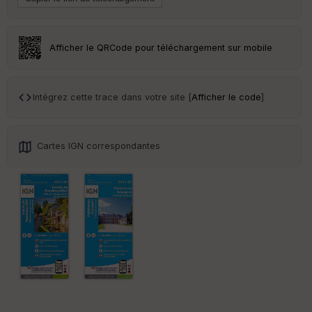
Tr
an
sp
ar
Afficher le QRCode pour téléchargement sur mobile
en
ce
Intégrez cette trace dans votre site [
Afficher le code
]
Po
int
illé
s
Cartes IGN correspondantes
S
e
n
s
St
re
et
Vi
e
w