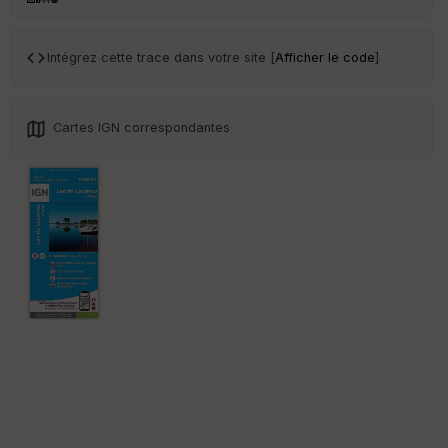
ce
Intégrez cette trace dans votre site [
Afficher le code
]
Po
int
illé
s
Cartes IGN correspondantes
S
e
n
s
St
re
et
Vi
e
w