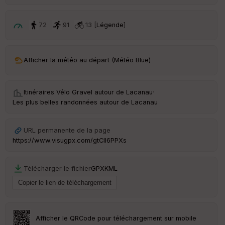
ri
v
é
72
91
13 [
Légende
]
e
C
ou
Afficher la météo au départ (Météo Blue)
le
ur
Itinéraires Vélo Gravel autour de
Lacanau
·
Les plus belles randonnées autour de Lacanau
Ep
URL permanente de la page
ai
https://www.visugpx.com/gtCIl6PPXs
ss
eu
r
Télécharger le fichier
GPX
KML
Tr
an
sp
ar
Afficher le QRCode pour téléchargement sur mobile
en