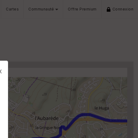
Cartes
Communauté
Offre Premium
Connexion
x
s