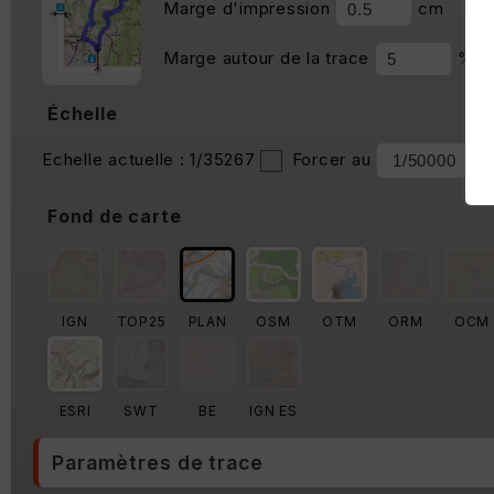
Marge d'impression
cm
Marge autour de la trace
%
Échelle
Echelle actuelle : 1/35267
Forcer au
Fond de carte
IGN
TOP25
PLAN
OSM
OTM
ORM
OCM
ESRI
SWT
BE
IGN ES
Paramètres de trace