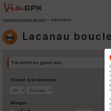
Lacanau boucle du lion
> Impression
Lacanau boucle
Paramètres généraux
Format & Orientation
Marges