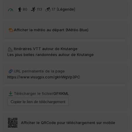
ri
v
80
113
17 [
Légende
]
é
e
C
Afficher la météo au départ (Météo Blue)
ou
le
ur
Itinéraires VTT autour de
Knutange
·
Les plus belles randonnées autour de Knutange
URL permanente de la page
Ep
https://www.visugpx.com/gkHWgVp3PC
ai
ss
eu
Télécharger le fichier
GPX
KML
r
Tr
an
sp
Afficher le QRCode pour téléchargement sur mobile
ar
en