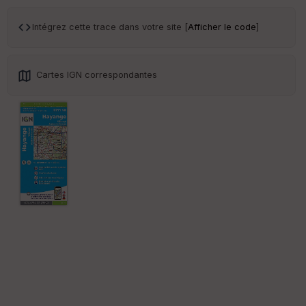
ce
Intégrez cette trace dans votre site [
Afficher le code
]
Po
int
illé
Cartes IGN correspondantes
s
S
e
n
s
St
re
et
Vi
e
w