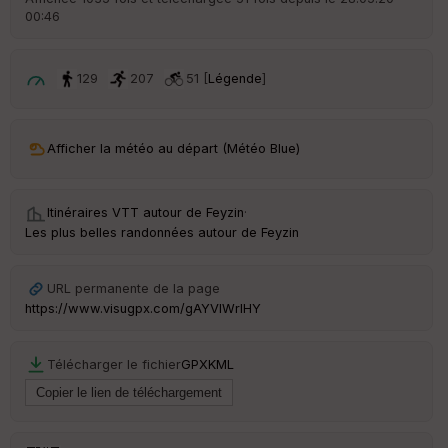
00:46
ar
ri
v
é
129
207
51 [
Légende
]
e
C
ou
Afficher la météo au départ (Météo Blue)
le
ur
Itinéraires VTT autour de
Feyzin
·
Les plus belles randonnées autour de Feyzin
Ep
URL permanente de la page
ai
https://www.visugpx.com/gAYVIWrlHY
ss
eu
r
Télécharger le fichier
GPX
KML
Tr
an
sp