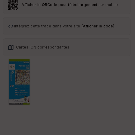
ar
Afficher le QRCode pour téléchargement sur mobile
en
ce
Intégrez cette trace dans votre site [
Afficher le code
]
Po
int
illé
s
Cartes IGN correspondantes
S
e
n
s
St
re
et
Vi
e
w