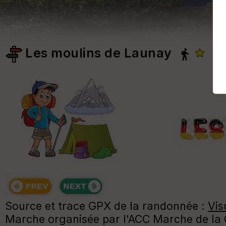
Les moulins de Launay
Source et trace GPX de la randonnée :
Vi
Marche organisée par l'ACC Marche de la Ch