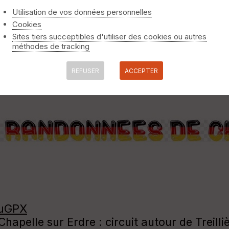
Utilisation de vos données personnelles
Cookies
Sites tiers succeptibles d'utiliser des cookies ou autres
méthodes de tracking
REFUSER
ACCEPTER
suGPX
apelle sur Erdre : circuit autour de Treilli