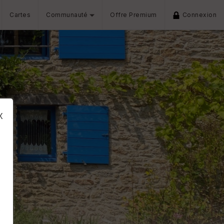
Cartes
Communauté
Offre Premium
Connexion
x
s