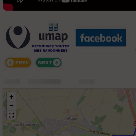
+
m
+
−