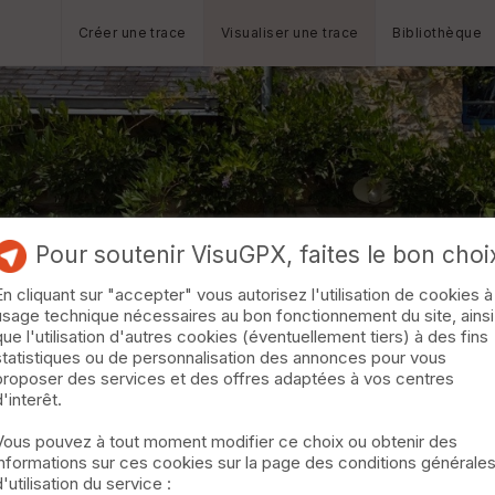
Créer une trace
Visualiser une trace
Bibliothèque
Pour soutenir VisuGPX, faites le bon choi
En cliquant sur "accepter" vous autorisez l'utilisation de cookies à
usage technique nécessaires au bon fonctionnement du site, ainsi
que l'utilisation d'autres cookies (éventuellement tiers) à des fins
statistiques ou de personnalisation des annonces pour vous
proposer des services et des offres adaptées à vos centres
d'interêt.
Vous pouvez à tout moment modifier ce choix ou obtenir des
informations sur ces cookies sur la page des conditions générale
d'utilisation du service :