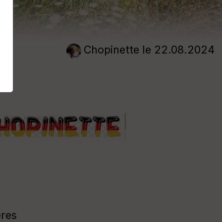
Chopinette
le 22.08.2024
ères