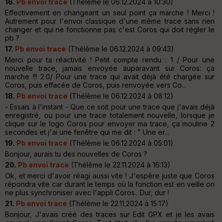
16.
Pb envoi trace
(Thélème le 06.12.2024 à 10:30)
Effectivement en changeant un seul point ça marche ! Merci !
Autrement pour l'envoi classique d'une même trace sans rien
changer et qui ne fonctionne pas c'est Coros qui doit régler le
pb ?
17.
Pb envoi trace
(Thélème le 06.12.2024 à 09:43)
Merci pour ta réactivité ! Petit compte rendu : 1 / Pour une
nouvelle trace, jamais envoyée auparavant sur Coros: ça
marche !!! 2.0/ Pour une trace qui avait déjà été chargée sur
Coros, puis effacée de Coros, puis renvoyée vers Co...
18.
Pb envoi trace
(Thélème le 06.12.2024 à 08:12)
- Essais à l'instant - Que ce soit pour une trace que j'avais déjà
enregistré, ou pour une trace totalement nouvelle, lorsque je
clique sur le logo Coros pour envoyer ma trace, ça mouline 2
secondes et j'ai une fenêtre qui me dit : " Une er...
19.
Pb envoi trace
(Thélème le 06.12.2024 à 05:01)
Bonjour, aurais tu des nouvelles de Coros ?
20.
Pb envoi trace
(Thélème le 22.11.2024 à 16:13)
Ok, et merci d'avoir réagi aussi vite ! J'espère juste que Coros
répondra vite car durant le temps où la fonction est en veille on
ne plus synchroniser avec l'appli Coros.. Dur, dur !
21.
Pb envoi trace
(Thélème le 22.11.2024 à 15:17)
Bonjour, J'avais créé des traces sur Edit GPX et je les avais