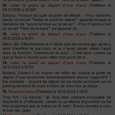
12.
ralier le point de départ d'une trace
(Thélème le
06.01.2025 à 05:46)
Bonjour, Toujours au sujet du point de départ : - Pour certaines
traces un encart "Rallier le point de départ" apparait lorsque je
demande de "suivre la trace sur le terrain" - Pour d'autres c'est
un encart "Hors de la trace" qui apparait Je ...
13.
ralier le point de départ d'une trace
(Thélème le
30.12.2024 à 18:51)
Merci JM ! Effectivement je n'utilise que ma montre gps après y
avoir transféré le parcours, et je n'avais jamais utilisé l'appli
dans sa fonction "commencer le suivi"... C'est donc comme ça
que je ferai à l'avenir pour rallier mon point de d...
14.
ralier le point de départ d'une trace
(Thélème le
30.12.2024 à 10:31)
Bonjour, Existe-t-il un moyen de rallier en voiture le point de
départ d'une randonnée automatiquement depuis l'appli GPX ?
Par exemple: - le point de départ de ma rando se trouve sur un
parking en bord de route à 50km de chez moi, je clique ...
15.
Pb envoi trace
(Thélème le 06.12.2024 à 14:11)
Trop fort ! Ca marche ! 🤩 Vous êtes vraiment incroyable de
réactivité et d'efficacité... jamais vu ça ailleurs et pourtant ça fait
très longtemps que je traine sur le web ! Bonne journée à vous
et bon we. Jean