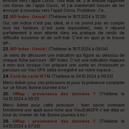
envoyé vers l'appli Coros. Tout était ok. J'ai ensuite supprimé
ces traces de l'appli Coros, et j'ai maintenant besoin de les
envoyer à nouveau vers l'appli Coros. Problème : l'e...
22.
IBP Index : Génial !
(Thélème le 18.11.2024 à 13:26)
Oui, cet indice n'est pas idéal, et il ne prend pas en compte
tous les facteurs (c'est juste impossible), mais il répond
parfaitement à mon attente dans ma pratique de rando de
difficulté moyenne et de soft-trail. C'est en quoi je le trouve
gé...
23.
IBP Index : Génial !
(Thélème le 18.11.2024 à 09:04)
Je viens de découvrir une indication qui figure au dessous de
chaque fiche parcours : IBP Index. C'est une indication majeure
à mon avis lorsque l'on prépare une sortie en choisissant un
parcours sur Visu GPX (déjà enregistré sur notre espace ...
24.
Fond de carte WTM
(Thélème le 04.10.2024 à 09:23)
Merci Admin pour ces précisions et pour ta présence constante
sur ce forum. Bonne journée à toi !
25.
HMap : provenance des données ?
(Thélème le
04.10.2024 à 09:21)
Merci Admin pour cette précision : bien savoir comment
fonctionne une appli aussi riche que Visu/EditGPX c'est déjà un
bout du chemin de fait. Bonne journée à toi !
26.
HMap : provenance des données ?
(Thélème le
04.10.2024 à 07:34)