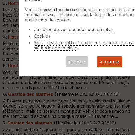
3.
Hot map sur l'appli ?
(Thélème le 14.05.2026 à 21:09)
Vous pouvez à tout moment modifier ce choix ou obten
https://www.visugpx.com/upload/260514.185992.4ojFaXw6.png
informations sur ces cookies sur la page des condition
https://www.visugpx.com/upload/260514.185992.a5Etpgr1.png
d'utilisation du service :
Bonjour Admin, dois-je comprendre que contrairement à ce que
dit Bernard.poize, je peux avoir les Hmap dans mon appli en
Utilisation de vos données personnelles
mode suivi d...
Cookies
4.
Hot map sur l'appli ?
(Thélème le 14.05.2026 à 09:56)
Sites tiers succeptibles d'utiliser des cookies ou a
Bonjour, Je ne trouve pas la hot map dans la liste des fonds de
méthodes de tracking
cartes disponibles sur l'appli. Peut-être ai-je mal cherché ? Je
l'ai bien sur mon PC, et je la trouve trés utile pour éviter les
zone interdites ou les chemins refermés par exemp...
REFUSER
ACCEPTER
5.
Gestion des alarmes
(Thélème le 03.05.2026 à 07:06)
soit il s'oriente toujours dans le sens de la marche <=> le "haut
de l'écran" indique la direction que l'on suit / ou plutôt l'inverse
: l'écran s'oriente selon notre sens de marche ! Auquel cas, je
ne comprends pas l'utilité / l'intérêt de ce...
6.
Gestion des alarmes
(Thélème le 02.05.2026 à 07:32)
A l'avenir je testerai de temps en temps si les alarmes Pointer et
Contre sens se remettent à fonctionner normalement sur mon
téléphone, mais ce sera vraiment pour voir car ces alarmes ne
me sont pas utiles dans ma pratique réelle. En revanche ...
7.
Gestion des alarmes
(Thélème le 01.05.2026 à 18:10)
Avant ma sortie d'aujourd'hui, j'ai eu un réflexe informatique
basique : désinstaller/réinstaller l'appli + éteindre complètement