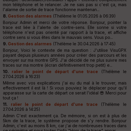
mon téléphone et le relancer. Je ne sais pas si c'est ça, mais
l'alarme de sortie de trace fonctionne maintenan...
8.
Gestion des alarmes
(Thélème le 01.05.2026 à 06:39)
Bonjour Admin et merci de votre réponse. Bonjour, pointer la
trace est liée à l'alerte de contre-sens. Elle sonne si votre
téléphone n'est pas orienté par rapport à la trace, et affiche
contre sens si vous êtes dans le mauvais sens. Vous po...
9.
Gestion des alarmes
(Thélème le 30.04.2026 à 17:45)
Bonjour, Voici le contexte de ma question : J'utilise VisuGPX
payant depuis plusieurs années pour créer des parcours et les
envoyer sur ma montre GPS. J'ai décidé de ne plus suivre mes
traces sur ma montre (écran définitivement trop petit) e...
10.
ralier le point de départ d'une trace
(Thélème le
27.04.2026 à 16:23)
Même avec vos explications j'ai eu du mal à le trouver, mais
effectivement il est là ! Si vous pouviez le déplacer pour qu'il
apparaisse sur la carte de départ ce serait l'idéal 😎 Merci pour
tout ça !
11.
ralier le point de départ d'une trace
(Thélème le
27.04.2026 à 14:25)
Admin C'est exactement ça. De mémoire, si on est à plus de
5km de la trace, le système propose de s'y rendre. Bonjour
Admin, c'est au moins 8 km, car j'ai de nombreuses traces dans
ce périmètre et pour toutes l'info "Hors de la trace" appar...