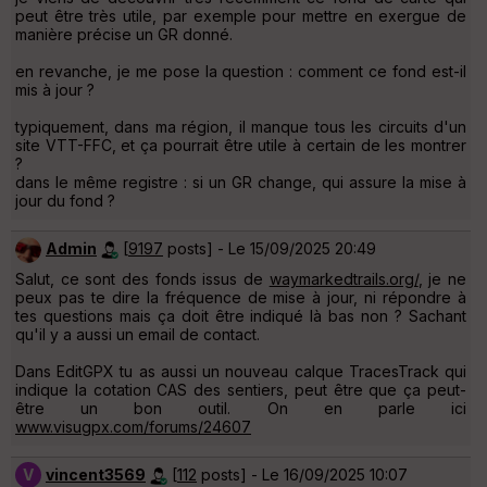
peut être très utile, par exemple pour mettre en exergue de
manière précise un GR donné.
en revanche, je me pose la question : comment ce fond est-il
mis à jour ?
typiquement, dans ma région, il manque tous les circuits d'un
site VTT-FFC, et ça pourrait être utile à certain de les montrer
?
dans le même registre : si un GR change, qui assure la mise à
jour du fond ?
Admin
[
9197
posts] - Le 15/09/2025 20:49
Salut, ce sont des fonds issus de
waymarkedtrails.org/
, je ne
peux pas te dire la fréquence de mise à jour, ni répondre à
tes questions mais ça doit être indiqué là bas non ? Sachant
qu'il y a aussi un email de contact.
Dans EditGPX tu as aussi un nouveau calque TracesTrack qui
indique la cotation CAS des sentiers, peut être que ça peut-
être un bon outil. On en parle ici
www.visugpx.com/forums/24607
V
vincent3569
[
112
posts] - Le 16/09/2025 10:07