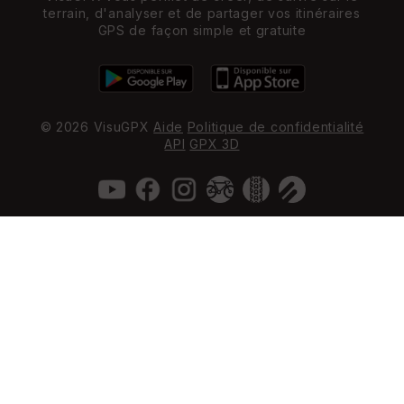
terrain, d'analyser et de partager vos itinéraires
GPS de façon simple et gratuite
© 2026 VisuGPX
Aide
Politique de confidentialité
API
GPX 3D