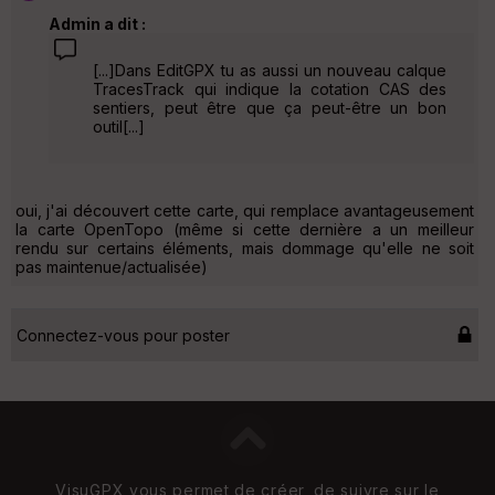
Admin a dit :
[...]Dans EditGPX tu as aussi un nouveau calque
TracesTrack qui indique la cotation CAS des
sentiers, peut être que ça peut-être un bon
outil[...]
oui, j'ai découvert cette carte, qui remplace avantageusement
la carte OpenTopo (même si cette dernière a un meilleur
rendu sur certains éléments, mais dommage qu'elle ne soit
pas maintenue/actualisée)
Connectez-vous pour poster
VisuGPX vous permet de créer, de suivre sur le