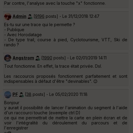
Par contre, l'analyse avec la touche "x" fonctionne.
Admin
[
9196
posts] - Le 31/12/2018 12:47
Es-tu sur une trace qui le permette ?
- Publique
- Avec Horodatage
- De type trail, course à pied, Cyclotourisme, VTT, Ski de
rando ?
Angstrom
[
1990
posts] - Le 02/01/2019 14:11
Tout fonctionne. En effet, la trace était privée. Dsl.
Les raccourcis proposés fonctionnent parfaitement et sont
indispensables à défaut d'être "devinables". 😉
PF
[
38
posts] - Le 05/02/2020 11:18
Bonjour
y aurait il possibilité de lancer l'animation du segment à l'aide
d'un raccourci touche (exemple ctrl D)
ce qui me permettrait de mettre la carte en plein écran et de
voir l'intégralité du déroulement du parcours et de
l'enregistrer
cdlt