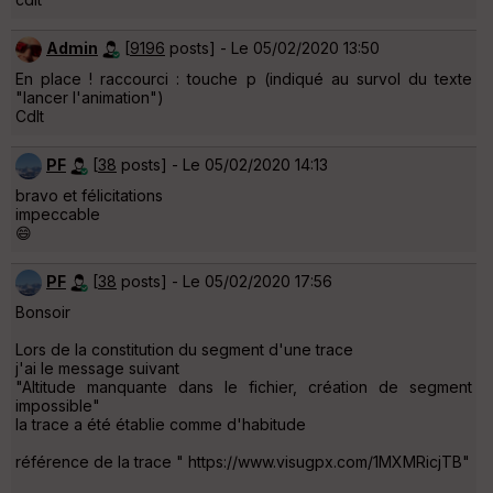
Admin
[
9196
posts] - Le 05/02/2020 13:50
En place ! raccourci : touche p (indiqué au survol du texte
"lancer l'animation")
Cdlt
PF
[
38
posts] - Le 05/02/2020 14:13
bravo et félicitations
impeccable
😄
PF
[
38
posts] - Le 05/02/2020 17:56
Bonsoir
Lors de la constitution du segment d'une trace
j'ai le message suivant
"Altitude manquante dans le fichier, création de segment
impossible"
la trace a été établie comme d'habitude
référence de la trace " https://www.visugpx.com/1MXMRicjTB"