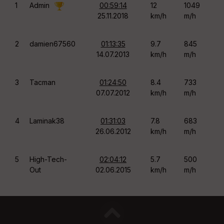
1
Admin
00:59:14
12
1049
P
25.11.2018
km/h
m/h
O
p
2
damien67560
01:13:35
9.7
845
t
14.07.2013
km/h
m/h
i
o
n
3
Tacman
01:24:50
8.4
733
s
07.07.2012
km/h
m/h
C
e
4
Laminak38
01:31:03
7.8
683
n
t
26.06.2012
km/h
m/h
r
e
r
5
High-Tech-
02:04:12
5.7
500
l
Out
02.06.2015
km/h
m/h
a
c
a
r
t
e