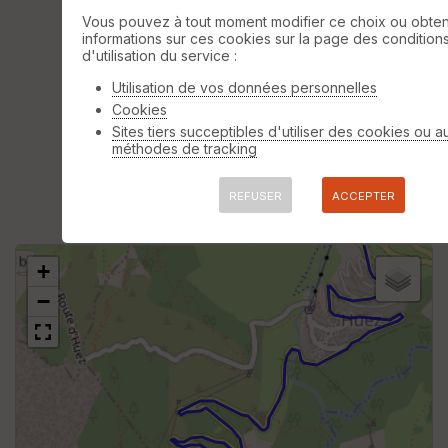
Vous pouvez à tout moment modifier ce choix ou obten
informations sur ces cookies sur la page des condition
d'utilisation du service :
Utilisation de vos données personnelles
Cookies
Sites tiers succeptibles d'utiliser des cookies ou a
méthodes de tracking
REFUSER
ACCEPTER
+
−