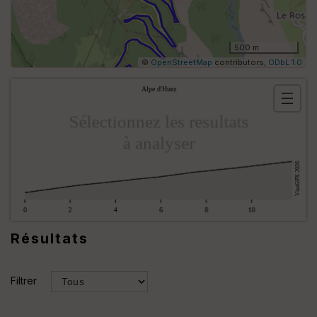
500 m
©
OpenStreetMap
contributors,
ODbL 1.0
Cour
r
e
l
a
t
i
f
Résultats
T
V
Filtrer
De