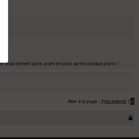
tos !
te exactement juste avant et juste après chaque photo !
Aller à la page :
Précédente
1
2