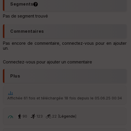
Aff
Segments
ic
he
Pas de segment trouvé
r
d
é
Commentaires
p
ar
t
Pas encore de commentaire, connectez-vous pour en ajouter
un.
ar
ri
Connectez-vous pour ajouter un commentaire
v
é
e
Plus
C
ou
le
Affichée 61 fois et téléchargée 18 fois depuis le 05.06.25 00:34
ur
90
123
22 [
Légende
]
Ep