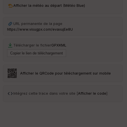
ai
Afficher la météo au départ (Météo Blue)
ss
eu
r
URL permanente de la page
https://www.visugpx.com/evaxujEe8U
Tr
an
sp
Télécharger le fichier
GPX
KML
ar
en
ce
Po
Afficher le QRCode pour téléchargement sur mobile
int
illé
s
Intégrez cette trace dans votre site [
Afficher le code
]
S
e
n
s