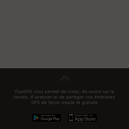
St
re
et
Vi
e
w
VisuGPX vous permet de créer, de suivre sur le
terrain, d'analyser et de partager vos itinéraires
GPS de façon simple et gratuite