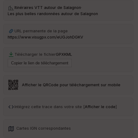
Itinéraires VTT autour de
Salagnon
·
Les plus belles randonnées autour de Salagnon
Ep
URL permanente de la page
ai
https://www.visugpx.com/eUGJohDGKV
ss
eu
r
Télécharger le fichier
GPX
KML
Tr
an
sp
ar
Afficher le QRCode pour téléchargement sur mobile
en
ce
Intégrez cette trace dans votre site [
Afficher le code
]
Po
int
illé
s
Cartes IGN correspondantes