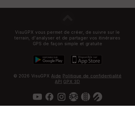
VisuGPX vous permet de créer, de suivre sur le
terrain, d'analyser et de partager vos itinéraires
GPS de façon simple et gratuite
© 2026 VisuGPX
Aide
Politique de confidentialité
API
GPX 3D