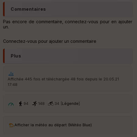
er
tu
Commentaires
re
IG
N
Pas encore de commentaire, connectez-vous pour en ajouter
un.
Aff
ic
Connectez-vous pour ajouter un commentaire
he
r
d
Plus
é
p
ar
t
Affichée 445 fois et téléchargée 48 fois depuis le 20.05.21
17:48
ar
ri
v
é
94
148
34 [
Légende
]
e
C
ou
Afficher la météo au départ (Météo Blue)
le
ur