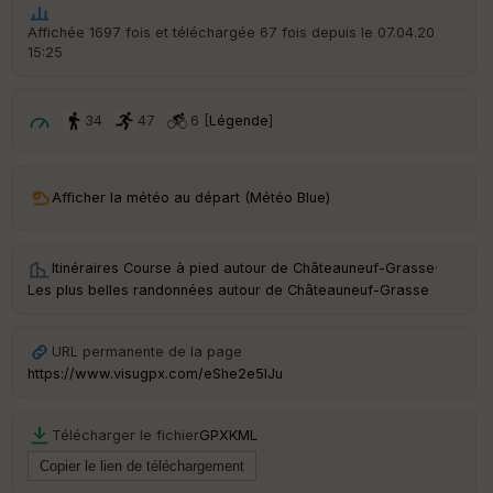
t
Affichée 1697 fois et téléchargée 67 fois depuis le 07.04.20
15:25
ar
ri
v
é
34
47
6 [
Légende
]
e
C
ou
Afficher la météo au départ (Météo Blue)
le
ur
Itinéraires Course à pied autour de
Châteauneuf-Grasse
·
Les plus belles randonnées autour de Châteauneuf-Grasse
Ep
URL permanente de la page
ai
https://www.visugpx.com/eShe2e5IJu
ss
eu
r
Télécharger le fichier
GPX
KML
Tr