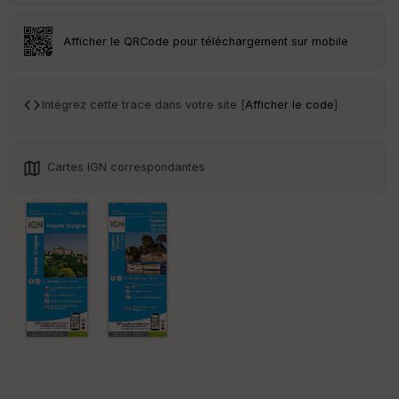
an
sp
ar
Afficher le QRCode pour téléchargement sur mobile
en
ce
Intégrez cette trace dans votre site [
Afficher le code
]
Po
int
illé
s
Cartes IGN correspondantes
S
e
n
s
St
re
et
Vi
e
w