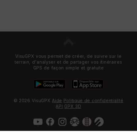
VisuGPX vous permet de créer, de suivre sur le
terrain, d'analyser et de partager vos itinéraires
GPS de façon simple et gratuite
© 2026 VisuGPX
Aide
Politique de confidentialité
API
GPX 3D