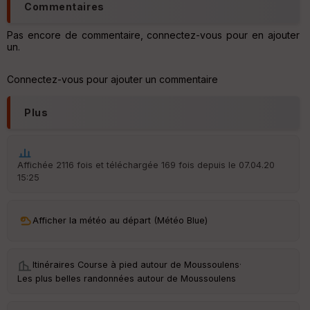
Commentaires
le
ur
Pas encore de commentaire, connectez-vous pour en ajouter
un.
Connectez-vous pour ajouter un commentaire
Ep
ai
Plus
ss
eu
r
Affichée 2116 fois et téléchargée 169 fois depuis le 07.04.20
15:25
Tr
an
sp
ar
Afficher la météo au départ (Météo Blue)
en
ce
Itinéraires Course à pied autour de
Moussoulens
·
Po
Les plus belles randonnées autour de Moussoulens
int
illé