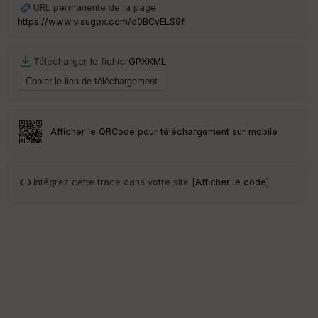
s
URL permanente de la page
https://www.visugpx.com/d0BCvELS9f
S
e
Télécharger le fichier
GPX
KML
n
s
St
re
Afficher le QRCode pour téléchargement sur mobile
et
Vi
e
w
Intégrez cette trace dans votre site [
Afficher le code
]