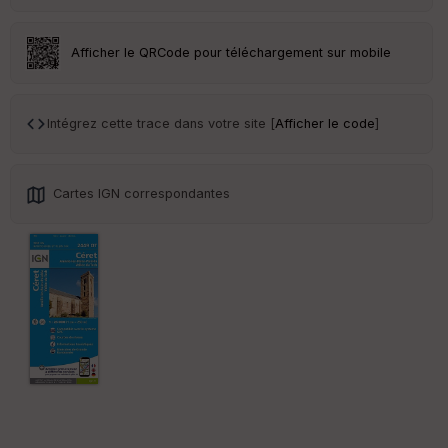
eu
r
Afficher le QRCode pour téléchargement sur mobile
Tr
an
sp
Intégrez cette trace dans votre site [
Afficher le code
]
ar
en
ce
Cartes IGN correspondantes
Po
int
illé
s
S
e
n
s
St