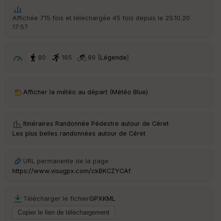
he
r
Affichée 715 fois et téléchargée 45 fois depuis le 25.10.20
d
17:57
é
p
ar
t
80
165
89 [
Légende
]
ar
ri
v
Afficher la météo au départ (Météo Blue)
é
e
Itinéraires Randonnée Pédestre autour de
Céret
·
C
Les plus belles randonnées autour de Céret
ou
le
ur
URL permanente de la page
https://www.visugpx.com/ckBKCZYCAf
Télécharger le fichier
GPX
KML
Ep
ai
ss