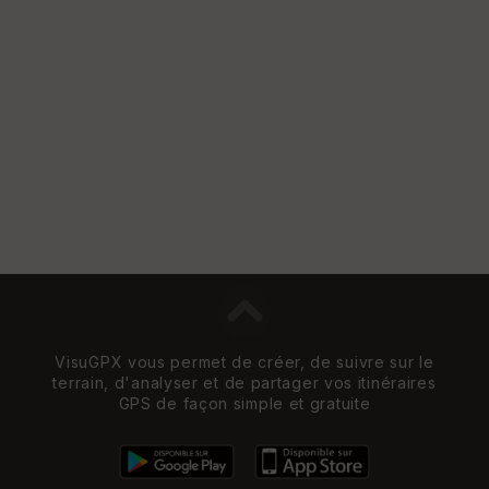
re
et
Vi
e
w
VisuGPX vous permet de créer, de suivre sur le
terrain, d'analyser et de partager vos itinéraires
GPS de façon simple et gratuite