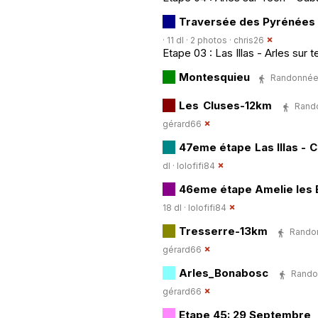
Traversée des Pyrénées 
· 11 dl · 2 photos ·
chris26
Etape 03 : Las Illas - Arles sur 
Montesquieu
Randonnée P
Les Cluses-12km
Rando
gérard66
47eme étape Las Illas - Co
dl ·
lolofifi84
46eme étape Amelie les Ba
18 dl ·
lolofifi84
Tresserre-13km
Randon
gérard66
Arles_Bonabosc
Randon
gérard66
Etape 45: 29 Septembre