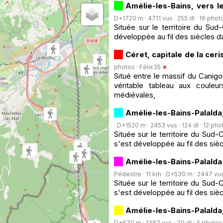
Amélie-les-Bains, vers l
D+1720 m · 4711 vus · 255 dl · 16 phot
Située sur le territoire du Su
développée au fil des siècles da
Céret, capitale de la ceri
photos ·
Félix35
Situé entre le massif du Canigo
véritable tableau aux couleu
médiévales,
Amélie-les-Bains-Palalda
· D+1520 m · 2453 vus · 124 dl · 12 pho
Située sur le territoire du Sud
s'est développée au fil des sièc
Amélie-les-Bains-Palal
Pédestre · 11 km · D+530 m · 2447 vus 
Située sur le territoire du Sud
s'est développée au fil des sièc
Amélie-les-Bains-Palalda
D+670 m · 1387 vus · 79 dl · 4 photos