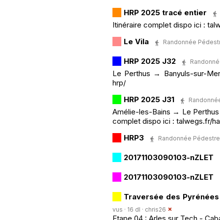
HRP 2025 tracé entier
Itinéraire complet dispo ici :
Le Vila
Randonnée Pédestre ·
HRP 2025 J32
Randonnée 
Le Perthus → Banyuls-sur-Mer 
hrp/
HRP 2025 J31
Randonnée 
Amélie-les-Bains → Le Perthus R
complet dispo ici : talwegs.fr/
HRP3
Randonnée Pédestre · 
20171103090103-nZLET
20171103090103-nZLET
Traversée des Pyrénées
vus · 16 dl ·
chris26
Etape 04 : Arles sur Tech - Cab