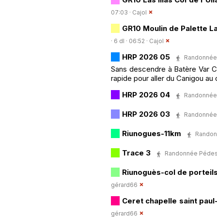
07:03 ·
Cajol
GR10 Moulin de Palette La
· 6 dl · 06:52 ·
Cajol
HRP 2026 05
Randonnée P
Sans descendre à Batère Var Can
rapide pour aller du Canigou au 
HRP 2026 04
Randonnée P
HRP 2026 03
Randonnée P
Riunogues-11km
Randonn
Trace 3
Randonnée Pédestre
Riunoguès-col de porteil
gérard66
Ceret chapelle saint pau
gérard66