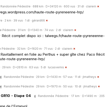
Randonnée Pédestre · 688 km · D+34120 m · 600 vus · 31 dl ·
clairem
 talwegs.wordpress.com/haute-route-pyreneenne-hrp/
 2 km · 39 vus · 1 dl ·
gérard66
Pédestre · 31 km · D+1340 m · 74 vus · 2 dl ·
clairem
Récit complet dispo ici : talwegs.fr/haute-route-pyreneenne-
Pédestre · 32 km · D+1620 m · 71 vus · 2 dl ·
clairem
avitaillement en folie au Perthus + super gîte chez Paco Récit
haute-route-pyreneenne-hrp/
29 km · D+2610 m · 63 vus · 5 dl ·
lucasvernis
Randonnée Pédestre · 29 km · D+1430 m · 57 vus · 11 dl ·
jlmatheys
Randonnée Pédestre · 29 km · D+1970 m · 50 vus · 10 dl ·
jlmatheys
 GR10 - Etape 04
Randonnée Pédestre · 17 km · D+1490 m · 205
ane de l'Estanyol