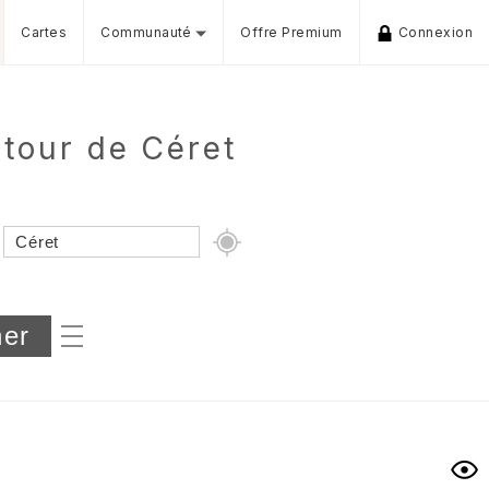
Cartes
Communauté
Offre Premium
Connexion
utour de Céret
Dénivelé min/max
iers