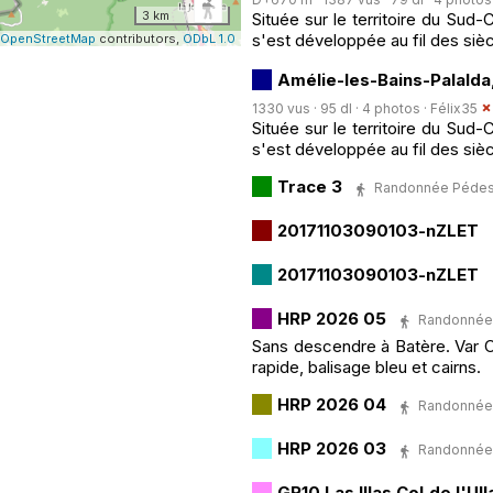
3 km
Située sur le territoire du Sud
s'est développée au fil des sièc
OpenStreetMap
contributors,
ODbL 1.0
Amélie-les-Bains-Palalda
1330 vus · 95 dl · 4 photos ·
Félix35
Située sur le territoire du Sud
s'est développée au fil des sièc
Trace 3
Randonnée Pédestre
20171103090103-nZLET
20171103090103-nZLET
HRP 2026 05
Randonnée P
Sans descendre à Batère. Var Ca
rapide, balisage bleu et cairns.
HRP 2026 04
Randonnée P
HRP 2026 03
Randonnée P
GR10 Las Illas Col de l'Ul