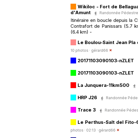
Wikiloc - Fort de Bellagu
d'Amunt
Randonnée Pédestre ·
Itinéraire en boucle depuis la 
Contrafort de Panissars (5.7 km
(6.4 km) -
Le Boulou-Saint Jean Pl
10 photos ·
gérard66
20171103090103-nZLET
20171103090103-nZLET
La Junquera-11km500
HRP J26
Randonnée Pédestr
Trace 3
Randonnée Pédestre
Le Perthus-Salt del Fit
photos · 02:13 ·
gérard66