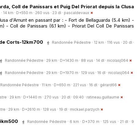
arda, Coll de Panissars et Puig Del Priorat depuis la Clusa
 14 km · D+550 m · 260 vus · 23 dl ·
pascaldevaux
Clusa d'Amunt en passant par : - Fort de Bellaguarda (5.4 km) -
) - Coll de Panissars (6.1 km) - Priorat Del Coll De Panissars
a de Corts-12km700
Randonnée Pédestre · 12 km · 116 vus · 20 dl ·
Randonnée Pédestre · 29 km · D+1430 m · 88 vus · 14 dl ·
nicolasj064
Randonnée Pédestre · 29 km · D+1970 m · 129 vus · 16 dl ·
nicolasj064
Randonnée Pédestre · 11 km · D+650 m · 221 vus · 16 dl ·
gérard66
e · 29 km · D+1440 m · 270 vus · 20 dl · 09:40 ·
ratineau.guillaume
 · 29 km · D+2610 m · 128 vus · 19 dl ·
mickael.parzych
o-6km500
Randonnée Pédestre · 6 km · D+370 m · 125 vus · 21 dl · 9