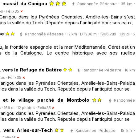
e massif du Canigou
Randonnée Pédestre · 35 km ·
os ·
Félix35
d-Canigou dans les Pyrénées Orientales, Amélie-les-Bains s'est
ns la vallée du Tech. Réputée depuis l'antiquité pour ses eaux,
se
Randonnée Pédestre · 12 km · D+280 m · 1966 vus · 135 dl · 5
u, la frontière espagnole et la mer Méditerrannée, Céret est un
rs de la Catalogne. Le centre historique avec ses ruelles
, vers le Refuge de Batère
Randonnée Pédestre · 18 km
tos ·
Félix35
-Canigou dans les Pyrénées Orientales, Amélie-les-Bains-Palalda
les dans la vallée du Tech. Réputée depuis l'antiquité pour se
da et le village perché de Montbolo
Randonnée
· 166 dl · 12 photos ·
Félix35
-Canigou dans les Pyrénées Orientales, Amélie-les-Bains-Palalda
les dans la vallée du Tech. Réputée depuis l'antiquité pour se
, vers Arles-sur-Tech
Randonnée Pédestre · 15 km ·
 ·
Félix35