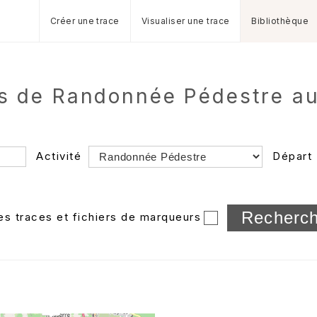
Créer une trace
Visualiser une trace
Bibliothèque
es de Randonnée Pédestre a
Activité
Départ
Longueur min/max
les traces et fichiers de marqueurs
Dossier
et sous-doss
Trier par
Horodatage
Photos