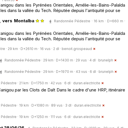
-Canigou dans les Pyrénées Orientales, Amélie-les-Bains-Palalda
les dans la vallée du Tech. Réputée depuis l'antiquité pour se
, vers Montalba
Randonnée Pédestre · 16 km · D+660 m ·
-Canigou dans les Pyrénées Orientales, Amélie-les-Bains-Palalda
les dans la vallée du Tech. Réputée depuis l'antiquité pour se
 · 29 km · D+2610 m · 16 vus · 2 dl ·
benoit.grospeaud
Randonnée Pédestre · 29 km · D+1430 m · 29 vus · 4 dl ·
brunelph
Randonnée Pédestre · 29 km · D+1970 m · 43 vus · 6 dl ·
brunelph
édestre · 21 km · D+1750 m · 42 vus · 6 dl ·
duran.electricite
nigou par les Clots de Dalt Dans le cadre d'une HRP, itinéraire
édestre · 19 km · D+1080 m · 89 vus · 3 dl ·
duran.electricite
édestre · 19 km · D+1250 m · 111 vus · 6 dl ·
duran.electricite
lat 28/06/26