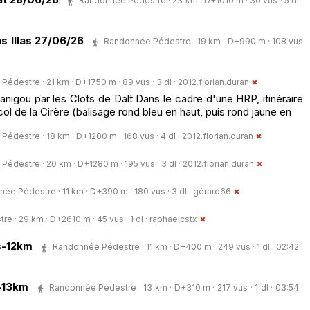
Randonnée Pédestre · 23 km · D+1010 m · 30 vus · 5 dl ·
s Illas 27/06/26
Randonnée Pédestre · 19 km · D+990 m · 108 vus
édestre · 21 km · D+1750 m · 89 vus · 3 dl ·
2012.florian.duran
igou par les Clots de Dalt Dans le cadre d'une HRP, itinéraire
col de la Cirère (balisage rond bleu en haut, puis rond jaune en
édestre · 18 km · D+1200 m · 168 vus · 4 dl ·
2012.florian.duran
édestre · 20 km · D+1280 m · 195 vus · 3 dl ·
2012.florian.duran
ée Pédestre · 11 km · D+390 m · 180 vus · 3 dl ·
gérard66
 · 29 km · D+2610 m · 45 vus · 1 dl ·
raphaelcstx
s-12km
Randonnée Pédestre · 11 km · D+400 m · 249 vus · 1 dl · 02:42 ·
l-13km
Randonnée Pédestre · 13 km · D+310 m · 217 vus · 1 dl · 03:54 ·