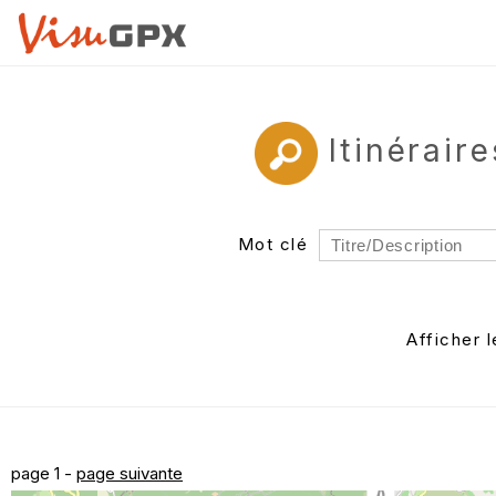
Itinérair
Mot clé
Rayon
Département
Afficher 
Auteur
page 1 -
page suivante