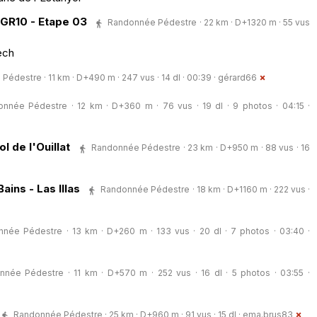
GR10 - Etape 03
Randonnée Pédestre · 22 km · D+1320 m · 55 vus
tech
édestre · 11 km · D+490 m · 247 vus · 14 dl · 00:39 ·
gérard66
nnée Pédestre · 12 km · D+360 m · 76 vus · 19 dl · 9 photos · 04:15 ·
l de l'Ouillat
Randonnée Pédestre · 23 km · D+950 m · 88 vus · 16
ins - Las Illas
Randonnée Pédestre · 18 km · D+1160 m · 222 vus ·
née Pédestre · 13 km · D+260 m · 133 vus · 20 dl · 7 photos · 03:40 ·
née Pédestre · 11 km · D+570 m · 252 vus · 16 dl · 5 photos · 03:55 ·
Randonnée Pédestre · 25 km · D+960 m · 91 vus · 15 dl ·
ema.brus83