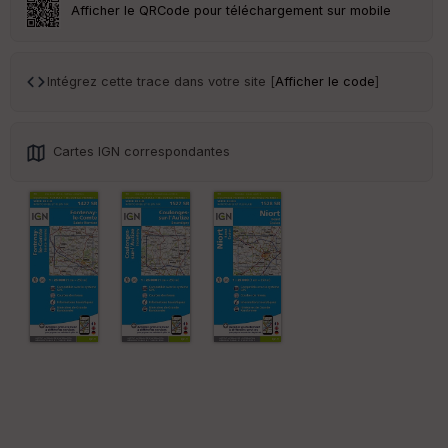
ar
Afficher le QRCode pour téléchargement sur mobile
en
ce
Intégrez cette trace dans votre site [
Afficher le code
]
Po
int
illé
s
Cartes IGN correspondantes
S
e
n
s
St
re
et
Vi
e
w