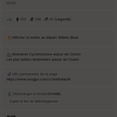
09:55
ar
ri
v
é
205
288
49 [
Légende
]
e
C
ou
Afficher la météo au départ (Météo Blue)
le
ur
Itinéraires Cyclotourisme autour de
Coulon
·
Les plus belles randonnées autour de Coulon
Ep
URL permanente de la page
ai
https://www.visugpx.com/cOwkRx8aUN
ss
eu
r
Télécharger le fichier
GPX
KML
Tr
an
sp