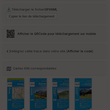
Tr
Télécharger le fichier
GPX
KML
an
sp
ar
en
ce
Afficher le QRCode pour téléchargement sur mobile
Po
int
Intégrez cette trace dans votre site [
Afficher le code
]
illé
s
Cartes IGN correspondantes
S
e
n
s
St
re
et
Vi