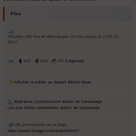
é
p
Plus
ar
t
ar
ri
Affichée 200 fois et téléchargée 25 fois depuis le 27.05.23
v
16:27
é
e
405
649
176 [
Légende
]
C
ou
le
ur
Afficher la météo au départ (Météo Blue)
Itinéraires Cyclotourisme autour de
Sassenage
·
Les plus belles randonnées autour de Sassenage
Ep
ai
ss
URL permanente de la page
eu
r
https://www.visugpx.com/bxe5XAeStT