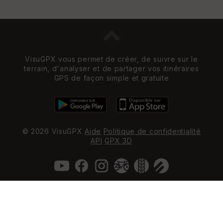
VisuGPX vous permet de créer, de suivre sur le
terrain, d'analyser et de partager vos itinéraires
GPS de façon simple et gratuite
© 2026 VisuGPX
Aide
Politique de confidentialité
API
GPX 3D