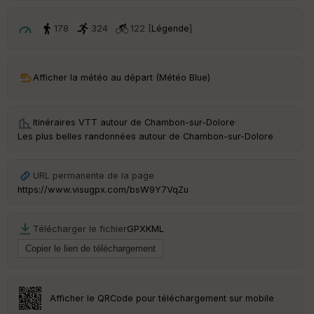
ri
v
é
178
324
122 [
Légende
]
e
C
ou
Afficher la météo au départ (Météo Blue)
le
ur
Itinéraires VTT autour de
Chambon-sur-Dolore
·
Les plus belles randonnées autour de Chambon-sur-Dolore
Ep
URL permanente de la page
ai
https://www.visugpx.com/bsW9Y7VqZu
ss
eu
r
Télécharger le fichier
GPX
KML
Tr
an
sp
ar
Afficher le QRCode pour téléchargement sur mobile
en