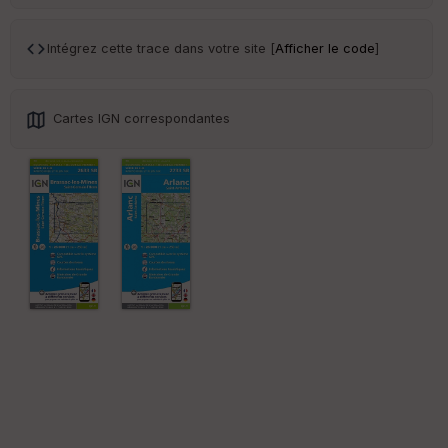
ce
Intégrez cette trace dans votre site [
Afficher le code
]
Po
int
illé
s
Cartes IGN correspondantes
S
e
n
s
St
re
et
Vi
e
w