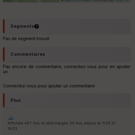
u
e
s
C
Segments
o
u
Pas de segment trouvé
v
er
tu
Commentaires
re
IG
N
Pas encore de commentaire, connectez-vous pour en ajouter
un.
Aff
ic
Connectez-vous pour ajouter un commentaire
he
r
d
Plus
é
p
ar
t
Affichée 467 fois et téléchargée 35 fois depuis le 11.05.21
19:03
ar