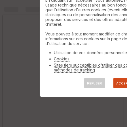
En cliquant sur "accepter" vous autorisez l'
usage technique nécessaires au bon fonctio
+
m
que l'utilisation d'autres cookies (éventuell
statistiques ou de personnalisation des an
proposer des services et des offres adapt
d'interêt.
Vous pouvez à tout moment modifier ce cho
informations sur ces cookies sur la page d
d'utilisation du service :
Utilisation de vos données personnell
Cookies
Sites tiers succeptibles d'utiliser des 
méthodes de tracking
REFUSER
ACCE