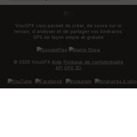
VisuGPX vous permet de créer, de suivre sur le
terrain, d'analyser et de partager vos itinéraires
GPS de façon simple et gratuite
© 2026 VisuGPX
Aide
Politique de confidentialité
API
GPX 3D