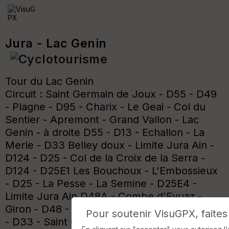
Jura - Lac Genin
Tour du Lac Genin
Circuit : Saint Germain de Joux - D55 - D49
- Plagne - D95 - Charix - Le Geai - Col du
Sentier - Apremont - Grand Vallon - Lac
Genin - à droite D55 - D13 - Echallon - La
Merle - D33 Belley doux - Limite Jura Ain -
D124 - D25 - Col de la Croix de la Serra -
D124 - D25E1 Les Bouchoux - L'Embossieux
- D25 - La Pesse - La Semine - D25E4 -
Limite Jura Ain D48A - Combe d'Evuaz -
Giron - D48 - Les Granges - Bas Balleydoux
Pour soutenir VisuGPX, faites
- D33 - Saint Germain de Joux