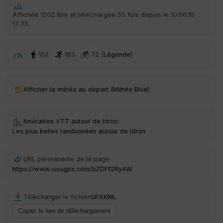
t
Affichée 1502 fois et téléchargée 55 fois depuis le 10.06.16
17:35
ar
ri
v
é
102
183
72 [
Légende
]
e
C
ou
Afficher la météo au départ (Météo Blue)
le
ur
Itinéraires VTT autour de
Idron
·
Les plus belles randonnées autour de Idron
Ep
URL permanente de la page
ai
https://www.visugpx.com/bZDFf2Ry4W
ss
eu
r
Télécharger le fichier
GPX
KML
Tr