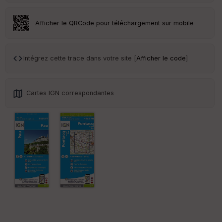
an
sp
ar
Afficher le QRCode pour téléchargement sur mobile
en
ce
Intégrez cette trace dans votre site [
Afficher le code
]
Po
int
illé
s
Cartes IGN correspondantes
S
e
n
s
St
re
et
Vi
e
w