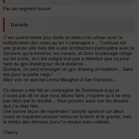
o
u
Pas de segment trouvé
v
er
tu
Détails
re
IG
N
C'est quand même plus facile en milieu très urbain avec la
multiplication des voies qu'en « campagne » ... Toulouse est
une grande ville mais elle a une architecture particulière avec la
Aff
Garonne qui la traverse, les canaux, et donc le passage obligé
ic
sur les ponts, et n'est malgré tout pas si étendue que ça pour
he
faire du gps drawing sur de la distance ...
r
Quoique, on peut envisager un gps drawing en triathlon ... Sans
d
moi pour la partie nage !
é
Allez voir ce que fait Lenny Maughan à San Francisco ...
p
ar
Ce dessin a été fait en compagnie de Dominique à qui je
t
n'avais pas dit ce que nous allions faire, j'espère qu'il ne sera
pas déçu par le résultat ... Vous pouvez aussi voir les dessins
ar
que j'ai déjà faits.
ri
Une bonne façon de reprendre l'activité sportive sur deux
v
roues en espérant pouvoir retrouver la terre et le gravier, mais
é
la météo des derniers jours l'a rendue bien collante ...
e
Thierry
C