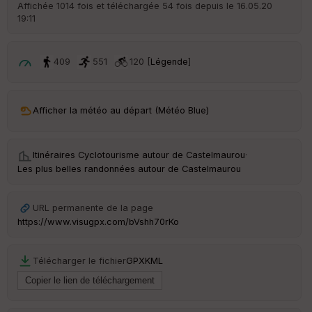
Affichée 1014 fois et téléchargée 54 fois depuis le 16.05.20
19:11
409
551
120 [
Légende
]
Afficher la météo au départ (Météo Blue)
Itinéraires Cyclotourisme autour de
Castelmaurou
·
Les plus belles randonnées autour de Castelmaurou
URL permanente de la page
https://www.visugpx.com/bVshh70rKo
Télécharger le fichier
GPX
KML