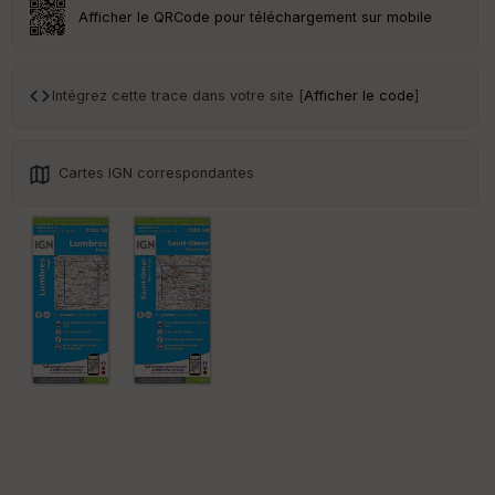
ar
Afficher le QRCode pour téléchargement sur mobile
en
ce
Intégrez cette trace dans votre site [
Afficher le code
]
Po
int
illé
s
Cartes IGN correspondantes
S
e
n
s
St
re
et
Vi
e
w