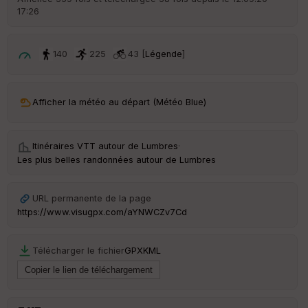
17:26
ar
ri
v
é
140
225
43 [
Légende
]
e
C
ou
Afficher la météo au départ (Météo Blue)
le
ur
Itinéraires VTT autour de
Lumbres
·
Les plus belles randonnées autour de Lumbres
Ep
URL permanente de la page
ai
https://www.visugpx.com/aYNWCZv7Cd
ss
eu
r
Télécharger le fichier
GPX
KML
Tr
an
sp