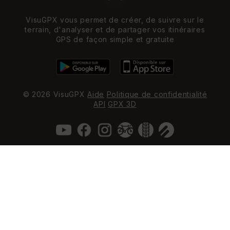
VisuGPX vous permet de créer, de suivre sur le
terrain, d'analyser et de partager vos itinéraires
GPS de façon simple et gratuite
© 2026 VisuGPX
Aide
Politique de confidentialité
API
GPX 3D