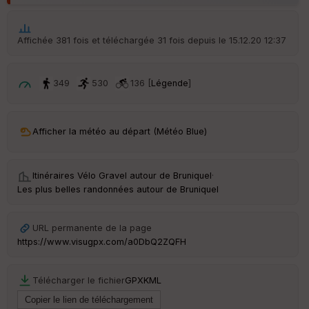
p
ar
t
Affichée 381 fois et téléchargée 31 fois depuis le 15.12.20 12:37
ar
ri
v
349
530
136 [
Légende
]
é
e
C
Afficher la météo au départ (Météo Blue)
ou
le
ur
Itinéraires Vélo Gravel autour de
Bruniquel
·
Les plus belles randonnées autour de Bruniquel
URL permanente de la page
Ep
https://www.visugpx.com/a0DbQ2ZQFH
ai
ss
eu
Télécharger le fichier
GPX
KML
r