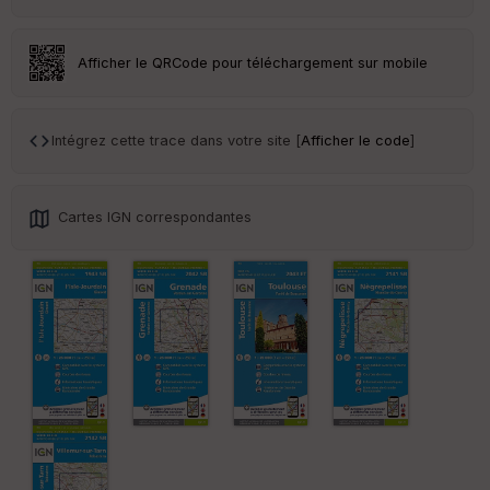
Tr
an
sp
Afficher le QRCode pour téléchargement sur mobile
ar
en
ce
Intégrez cette trace dans votre site [
Afficher le code
]
Po
int
illé
Cartes IGN correspondantes
s
S
e
n
s
St
re
et
Vi
e