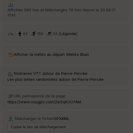
ar
t
Affichée 580 fois et téléchargée 76 fois depuis le 20.08.21
11:41
ar
ri
v
é
93
159
55 [
Légende
]
e
C
ou
Afficher la météo au départ (Météo Blue)
le
ur
Itinéraires VTT autour de
Pierre-Percée
·
Les plus belles randonnées autour de Pierre-Percée
Ep
URL permanente de la page
ai
https://www.visugpx.com/ZeGqKOU7AM
ss
eu
r
Télécharger le fichier
GPX
KML
Tr