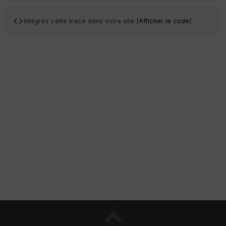
s
Intégrez cette trace dans votre site [
Afficher le code
]
S
e
n
s
St
re
et
Vi
e
w