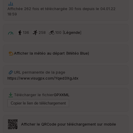
ou
le
Affichée 262 fois et téléchargée 30 fois depuis le 04.01.22
ur
18:59
136
258
100 [
Légende
]
Ep
ai
ss
Afficher la météo au départ (Météo Blue)
eu
r
URL permanente de la page
Tr
https://www.visugpx.com/Yqed3XgJdx
an
sp
ar
Télécharger le fichier
GPX
KML
en
ce
Po
int
Afficher le QRCode pour téléchargement sur mobile
illé