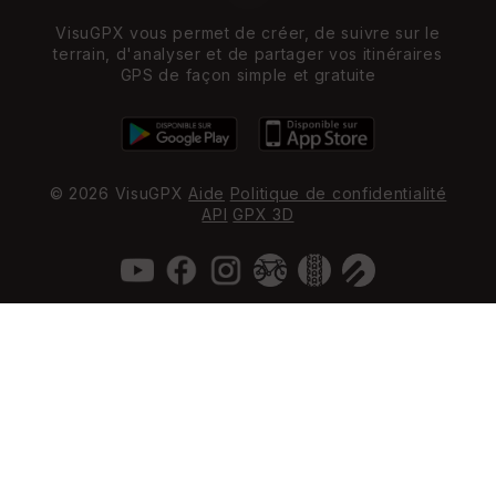
VisuGPX vous permet de créer, de suivre sur le
terrain, d'analyser et de partager vos itinéraires
GPS de façon simple et gratuite
© 2026 VisuGPX
Aide
Politique de confidentialité
API
GPX 3D