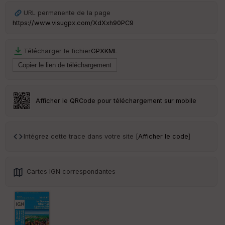
Ep
URL permanente de la page
ai
https://www.visugpx.com/XdXxh90PC9
ss
eu
r
Télécharger le fichier
GPX
KML
Tr
an
sp
ar
Afficher le QRCode pour téléchargement sur mobile
en
ce
Intégrez cette trace dans votre site [
Afficher le code
]
Po
int
illé
s
Cartes IGN correspondantes
S
e
n
s