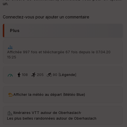
un.
Aff
ic
Connectez-vous pour ajouter un commentaire
he
r
d
Plus
é
p
ar
t
Affichée 997 fois et téléchargée 67 fois depuis le 07.04.20
15:25
ar
ri
v
é
108
205
90 [
Légende
]
e
C
ou
Afficher la météo au départ (Météo Blue)
le
ur
Itinéraires VTT autour de
Oberhaslach
·
Les plus belles randonnées autour de Oberhaslach