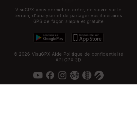
VisuGPX vous permet de créer, de suivre sur le
terrain, d'analyser et de partager vos itinéraires
GPS de façon simple et gratuite
© 2026 VisuGPX
Aide
Politique de confidentialité
API
GPX 3D