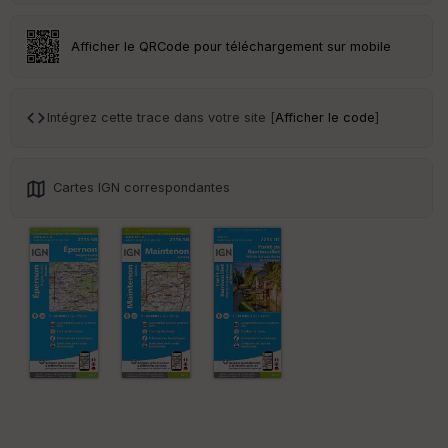
an
sp
ar
Afficher le QRCode pour téléchargement sur mobile
en
ce
Intégrez cette trace dans votre site [
Afficher le code
]
Po
int
illé
s
Cartes IGN correspondantes
S
e
n
s
St
re
et
Vi
e
w