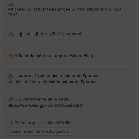
t
Affichée 587 fois et téléchargée 50 fois depuis le 07.04.20
15:25
ar
ri
v
é
134
188
29 [
Légende
]
e
C
ou
Afficher la météo au départ (Météo Blue)
le
ur
Itinéraires Cyclotourisme autour de
Épernon
·
Les plus belles randonnées autour de Épernon
Ep
URL permanente de la page
ai
https://www.visugpx.com/XX5E5EvbD3
ss
eu
r
Télécharger le fichier
GPX
KML
Tr