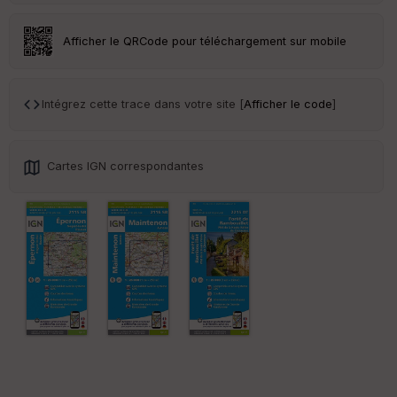
an
sp
ar
Afficher le QRCode pour téléchargement sur mobile
en
ce
Intégrez cette trace dans votre site [
Afficher le code
]
Po
int
illé
s
Cartes IGN correspondantes
S
e
n
s
St
re
et
Vi
e
w