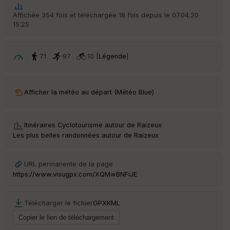
t
Affichée 354 fois et téléchargée 18 fois depuis le 07.04.20
15:25
ar
ri
v
é
71
97
10 [
Légende
]
e
C
ou
Afficher la météo au départ (Météo Blue)
le
ur
Itinéraires Cyclotourisme autour de
Raizeux
·
Les plus belles randonnées autour de Raizeux
Ep
URL permanente de la page
ai
https://www.visugpx.com/XQMwBNFiJE
ss
eu
r
Télécharger le fichier
GPX
KML
Tr