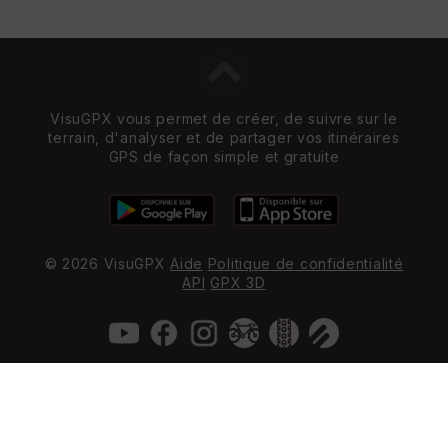
VisuGPX vous permet de créer, de suivre sur le
terrain, d'analyser et de partager vos itinéraires
GPS de façon simple et gratuite
© 2026 VisuGPX
Aide
Politique de confidentialité
API
GPX 3D