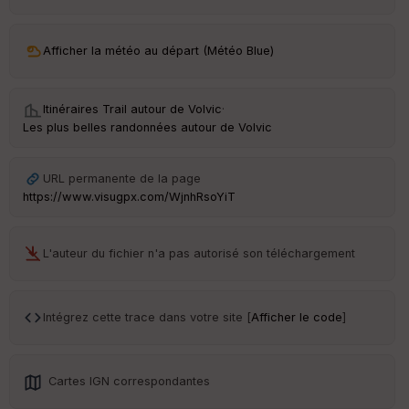
ar
ri
v
Afficher la météo au départ (Météo Blue)
é
e
Itinéraires Trail autour de
Volvic
·
C
Les plus belles randonnées autour de Volvic
ou
le
ur
URL permanente de la page
https://www.visugpx.com/WjnhRsoYiT
L'auteur du fichier n'a pas autorisé son téléchargement
Ep
ai
ss
eu
Intégrez cette trace dans votre site [
Afficher le code
]
r
Tr
Cartes IGN correspondantes
an
sp