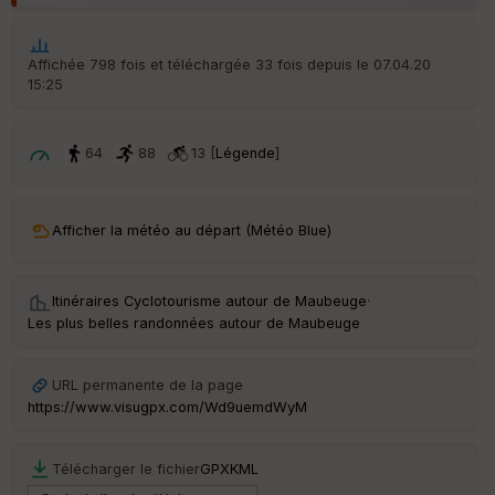
p
ar
t
Affichée 798 fois et téléchargée 33 fois depuis le 07.04.20
15:25
ar
ri
v
é
64
88
13 [
Légende
]
e
C
ou
Afficher la météo au départ (Météo Blue)
le
ur
Itinéraires Cyclotourisme autour de
Maubeuge
·
Les plus belles randonnées autour de Maubeuge
Ep
URL permanente de la page
ai
https://www.visugpx.com/Wd9uemdWyM
ss
eu
r
Télécharger le fichier
GPX
KML