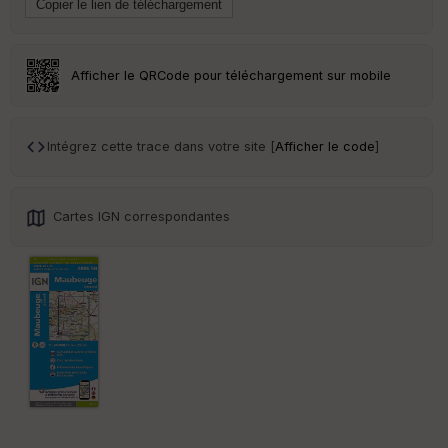
Tr
an
sp
ar
Afficher le QRCode pour téléchargement sur mobile
en
ce
Intégrez cette trace dans votre site [
Afficher le code
]
Po
int
illé
s
Cartes IGN correspondantes
S
e
n
s
St
re
et
Vi
e