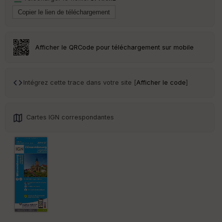
Tr
an
sp
ar
Afficher le QRCode pour téléchargement sur mobile
en
ce
Intégrez cette trace dans votre site [
Afficher le code
]
Po
int
illé
s
Cartes IGN correspondantes
S
e
n
s
St
re
et
Vi