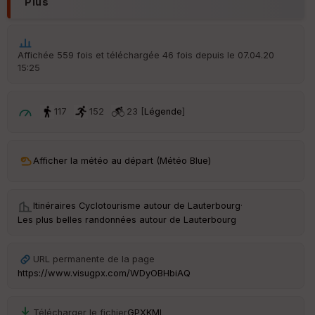
Plus
é
p
ar
t
Affichée 559 fois et téléchargée 46 fois depuis le 07.04.20
15:25
ar
ri
v
é
117
152
23 [
Légende
]
e
C
ou
Afficher la météo au départ (Météo Blue)
le
ur
Itinéraires Cyclotourisme autour de
Lauterbourg
·
Les plus belles randonnées autour de Lauterbourg
Ep
URL permanente de la page
ai
https://www.visugpx.com/WDyOBHbiAQ
ss
eu
r
Télécharger le fichier
GPX
KML