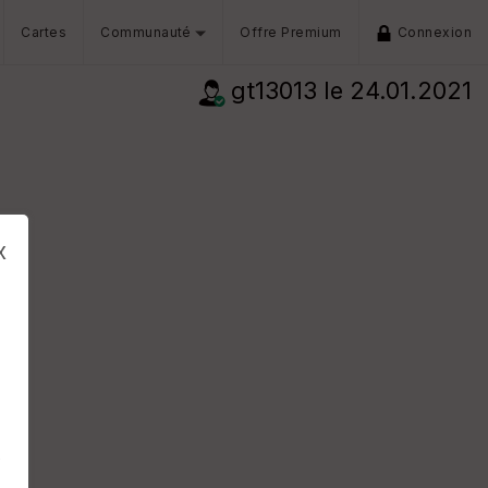
Cartes
Communauté
Offre Premium
Connexion
gt13013
le 24.01.2021
x
s