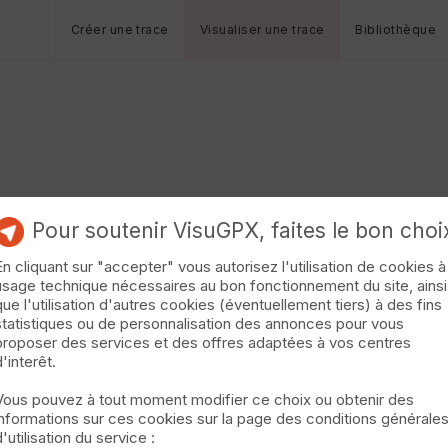
Créer une trace
Visualiser une trace
Bibliothèque
Pour soutenir VisuGPX, faites le bon choi
En cliquant sur "accepter" vous autorisez l'utilisation de cookies à
usage technique nécessaires au bon fonctionnement du site, ainsi
que l'utilisation d'autres cookies (éventuellement tiers) à des fins
statistiques ou de personnalisation des annonces pour vous
proposer des services et des offres adaptées à vos centres
d'interêt.
Vous pouvez à tout moment modifier ce choix ou obtenir des
informations sur ces cookies sur la page des conditions générale
d'utilisation du service :