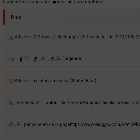
Connectez-vous pour ajouter un commentaire
Plus
Affichée 229 fois et téléchargée 26 fois depuis le 31.01.21 16:3
72
132
58 [
Légende
]
Afficher la météo au départ (Météo Blue)
Itinéraires VTT autour de
Plan-de-Cuques
·
Les plus belles ra
URL permanente de la page
https://www.visugpx.com/VAmx0