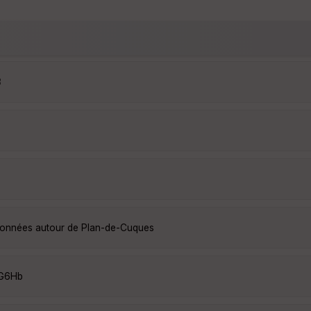
3
ndonnées autour de Plan-de-Cuques
RG6Hb