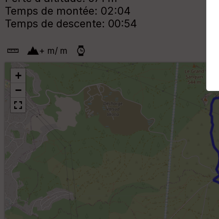
Temps de montée: 02:04
Temps de descente: 00:54
+
m
/
m
+
−