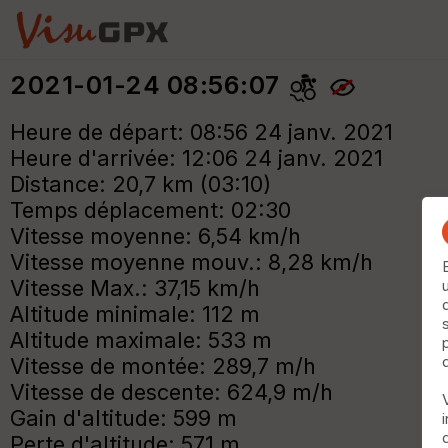
2021-01-24 08:56:07
Heure de départ: 08:56 24 janv. 2021
Heure d'arrivée: 12:06 24 janv. 2021
Distance: 20,7 km (03:10)
Temps déplacement: 02:30
Vitesse moyenne: 6,54 km/h
Vitesse moyenne mouv.: 8,28 km/h
Vitesse Max.: 37,15 km/h
Altitude minimale: 112 m
Altitude maximale: 533 m
Vitesse de montée: 289,7 m/h
Vitesse de descente: 624,9 m/h
Gain d'altitude: 599 m
Perte d'altitude: 571 m