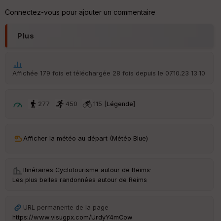
s
Connectez-vous pour ajouter un commentaire
S
Plus
e
n
s
Affichée 179 fois et téléchargée 28 fois depuis le 07.10.23 13:10
St
re
et
277
450
115 [
Légende
]
Vi
e
w
Afficher la météo au départ (Météo Blue)
Itinéraires Cyclotourisme autour de
Reims
·
Les plus belles randonnées autour de Reims
URL permanente de la page
https://www.visugpx.com/UrdyY4mCow