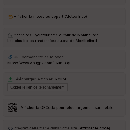
ar
ri
v
Afficher la météo au départ (Météo Blue)
é
e
Itinéraires Cyclotourisme autour de
Montbéliard
·
C
Les plus belles randonnées autour de Montbéliard
ou
le
ur
URL permanente de la page
https://www.visugpx.com/TiJlNj3tql
Télécharger le fichier
GPX
KML
Ep
ai
ss
eu
r
Afficher le QRCode pour téléchargement sur mobile
Tr
an
sp
Intégrez cette trace dans votre site [
Afficher le code
]