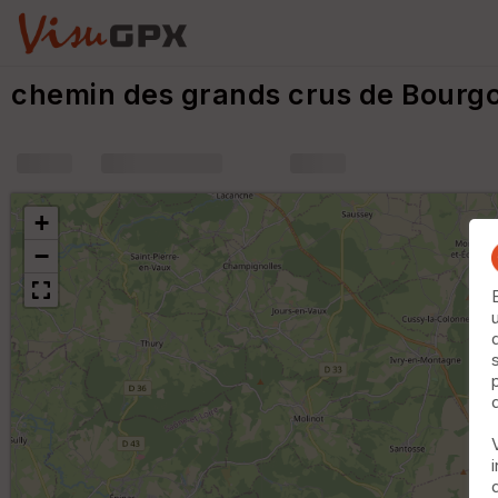
chemin des grands crus de Bourg
+
m
+
−