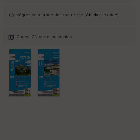
ar
en
ce
Intégrez cette trace dans votre site [
Afficher le code
]
Po
int
Cartes IGN correspondantes
illé
s
S
e
n
s
St
re
et
Vi
e
w