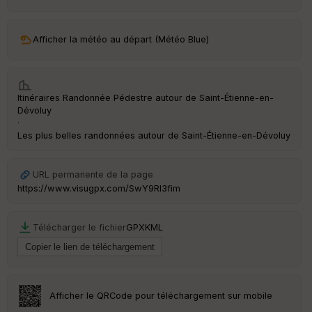
ar
ri
v
Afficher la météo au départ (Météo Blue)
é
e
C
Itinéraires Randonnée Pédestre autour de
Saint-Étienne-en-
ou
Dévoluy
le
·
ur
Les plus belles randonnées autour de Saint-Étienne-en-Dévoluy
URL permanente de la page
https://www.visugpx.com/SwY9Rl3fim
Ep
ai
ss
Télécharger le fichier
GPX
KML
eu
r
Tr
an
Afficher le QRCode pour téléchargement sur mobile
sp