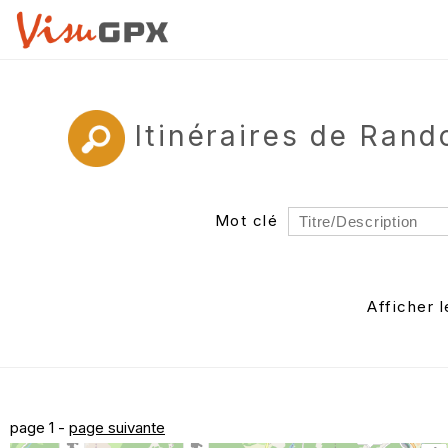
Itinéraires de Ran
Mot clé
Rayon
Département
Afficher 
Auteur
page 1 -
page suivante