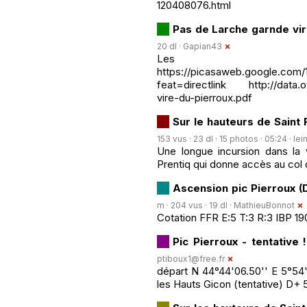
120408076.html
Pas de Larche garnde vir
20 dl ·
Gapian43
Les 
https://picasaweb.google.co
feat=directlink http://data.o
vire-du-pierroux.pdf
Sur le hauteurs de Saint
153 vus · 23 dl · 15 photos · 05:24 ·
lei
Une longue incursion dans la v
Prentiq qui donne accès au col 
Ascension pic Pierroux (
m · 204 vus · 19 dl ·
MathieuBonnot
Cotation FFR E:5 T:3 R:3 IBP 19
Pic Pierroux - tentative !
ptiboux1@free.fr
départ N 44°44'06.50'' E 5°54
les Hauts Gicon (tentative) D