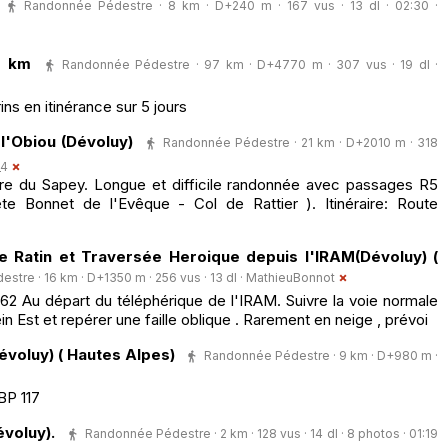
Randonnée Pédestre · 8 km · D+240 m · 167 vus · 13 dl · 02:30 ·
7 km
Randonnée Pédestre · 97 km · D+4770 m · 307 vus · 19 dl ·
ins en itinérance sur 5 jours
l'Obiou (Dévoluy)
Randonnée Pédestre · 21 km · D+2010 m · 318
_4
ère du Sapey. Longue et difficile randonnée avec passages R5
te Bonnet de l'Evêque - Col de Rattier ). Itinéraire: Route
e Ratin et Traversée Heroique depuis l'IRAM(Dévoluy) (
tre · 16 km · D+1350 m · 256 vus · 13 dl ·
MathieuBonnot
62 Au départ du téléphérique de l'IRAM. Suivre la voie normale
in Est et repérer une faille oblique . Rarement en neige , prévoi
évoluy) ( Hautes Alpes)
Randonnée Pédestre · 9 km · D+980 m ·
BP 117
évoluy).
Randonnée Pédestre · 2 km · 128 vus · 14 dl · 8 photos · 01:19