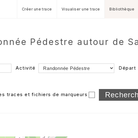
Créer une trace
Visualiser une trace
Bibliothèque
donnée Pédestre autour de S
Activité
Départ
Longueur min/max
les traces et fichiers de marqueurs
Dossier
et sous-doss
Trier par
Horodatage
Photos