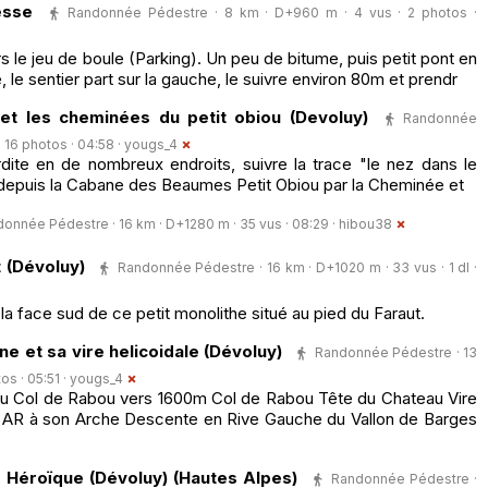
esse
Randonnée Pédestre · 8 km · D+960 m · 4 vus · 2 photos ·
rs le jeu de boule (Parking). Un peu de bitume, puis petit pont en
e, le sentier part sur la gauche, le suivre environ 80m et prendr
 et les cheminées du petit obiou (Devoluy)
Randonnée
 16 photos · 04:58 ·
yougs_4
erdite en de nombreux endroits, suivre la trace "le nez dans le
t depuis la Cabane des Beaumes Petit Obiou par la Cheminée et
onnée Pédestre · 16 km · D+1280 m · 35 vus · 08:29 ·
hibou38
 (Dévoluy)
Randonnée Pédestre · 16 km · D+1020 m · 33 vus · 1 dl ·
la face sud de ce petit monolithe situé au pied du Faraut.
ne et sa vire helicoidale (Dévoluy)
Randonnée Pédestre · 13
os · 05:51 ·
yougs_4
au Col de Rabou vers 1600m Col de Rabou Tête du Chateau Vire
et AR à son Arche Descente en Rive Gauche du Vallon de Barges
 Héroïque (Dévoluy) (Hautes Alpes)
Randonnée Pédestre ·