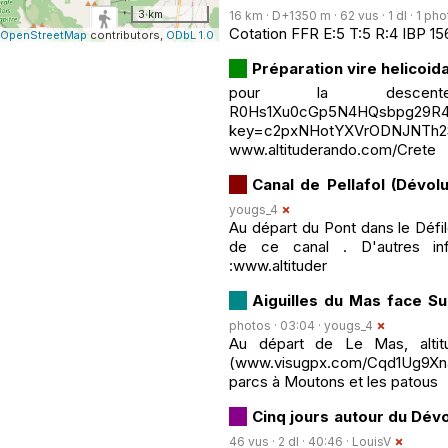
3 km
16 km · D+1350 m · 62 vus · 1 dl · 1 pho
Cotation FFR E:5 T:5 R:4 IBP 15
OpenStreetMap
contributors,
ODbL 1.0
Préparation vire helicoid
pour la descente : 
R0Hs1Xu0cGp5N4HQsbpg29R4
key=c2pxNHotYXVrODN
www.altituderando.com/Crete
Canal de Pellafol (Dévolu
yougs_4
Au départ du Pont dans le Défil
de ce canal . D'autres infor
:www.altituder
Aiguilles du Mas face Su
photos · 03:04 ·
yougs_4
Au départ de Le Mas, altitu
(www.visugpx.com/Cqd1Ug9Xn
parcs à Moutons et les patous
Cinq jours autour du Dévo
46 vus · 2 dl · 40:46 ·
LouisV