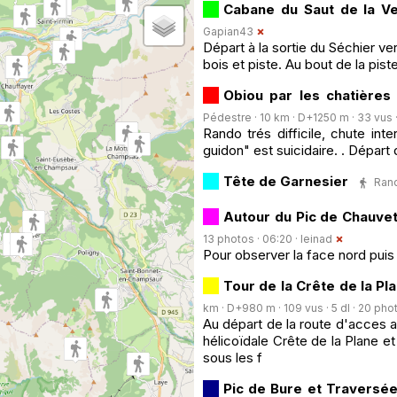
Cabane du Saut de la V
Gapian43
Départ à la sortie du Séchier ve
bois et piste. Au bout de la pist
Obiou par les chatières
Pédestre · 10 km · D+1250 m · 33 vus ·
Rando trés difficile, chute int
guidon" est suicidaire. . Dépar
Tête de Garnesier
Rand
Autour du Pic de Chauvet
13 photos · 06:20 ·
leinad
Pour observer la face nord puis 
Tour de la Crête de la Pla
km · D+980 m · 109 vus · 5 dl · 20 phot
Au départ de la route d'acces 
hélicoïdale Crête de la Plane 
sous les f
Pic de Bure et Traversée