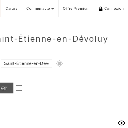
Cartes
Communauté
Offre Premium
Connexion
aint-Étienne-en-Dévoluy
Dénivelé min/max
iers