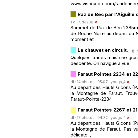
www.visorando.com/randonnee-d
Raz de Bec par l'Aiguille
1 dl ·
SdJ20B
Sommet de Raz de Bec 2385m puis
de Roche Noire au départ du N
moment et
Le chauvet en circuit.
Quelques traces mais une grand
descente. On navigue à vue.
Faraut Pointes 2234 et 22
dl · 14 photos · 05:07 ·
yougs_4
Au départ des Hauts Gicons (Par
la Montagne de Faraut. Trouv
Faraut-Pointe-2234
Faraut Pointes 2267 et 2
dl · 17 photos · 04:32 ·
yougs_4
Au départ des Hauts Gicons (Par
la Montagne de Faraut. Pas vu 
délicate. ,