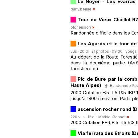
Le Noyer - Les Evarras
dany.bellue
Tour du Vieux Chaillol 9
oldneisson
Randonnée difficile dans les Ecr
Les Agards et le tour de 
vus · 20 dl · 21 photos · 09:30 ·
yougs
Au départ de la Route Foresti
dans la deuxième partie (Arrê
forestière du
Pic de Bure par la comb
Haute Alpes)
Randonnée Pédes
2000 Cotation E:5 T:5 R:5 IBP 1
jusqu'à 1800m environ. Partir ple
ascension rocher rond (D
220 vus · 12 dl ·
MathieuBonnot
2000 Cotation FFR E:5 T:5 R:3 I
Via ferrata des Étroits (D