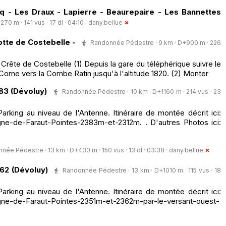
 - Les Draux - Lapierre - Beaurepaire - Les Bannettes
0 m · 141 vus · 17 dl · 04:10 ·
dany.bellue
tte de Costebelle -
Randonnée Pédestre · 9 km · D+900 m · 226
Crête de Costebelle (1) Depuis la gare du téléphérique suivre le
Corne vers la Combe Ratin jusqu'à l'altitude 1820. (2) Monter
83 (Dévoluy)
Randonnée Pédestre · 10 km · D+1160 m · 214 vus · 23
rking au niveau de l'Antenne. Itinéraire de montée décrit ici:
e-de-Faraut-Pointes-2383m-et-2312m. . D'autres Photos ici:
née Pédestre · 13 km · D+430 m · 150 vus · 13 dl · 03:38 ·
dany.bellue
362 (Dévoluy)
Randonnée Pédestre · 13 km · D+1010 m · 115 vus · 18
rking au niveau de l'Antenne. Itinéraire de montée décrit ici:
ne-de-Faraut-Pointes-2351m-et-2362m-par-le-versant-ouest-