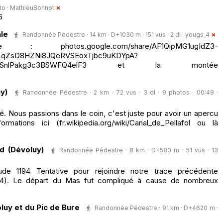
to ·
MathieuBonnot
6
ale
Randonnée Pédestre · 14 km · D+1030 m · 151 vus · 2 dl ·
yougs_4
photos.google.com/share/AF1QipMG1ugIdZ3-
qZsD8HZNi8JQeRVSEoxTjbc9uKDYpA?
JNTh2SnlPakg3c3BSWFQ4elF3 et la montée
y)
Randonnée Pédestre · 2 km · 72 vus · 3 dl · 9 photos · 00:49 ·
é. Nous passions dans le coin, c'est juste pour avoir un apercu
mations ici (fr.wikipedia.org/wiki/Canal_de_Pellafol ou là
d (Dévoluy)
Randonnée Pédestre · 8 km · D+580 m · 51 vus · 13
de 1194 Tentative pour rejoindre notre trace précédente
4). Le départ du Mas fut compliqué à cause de nombreux
luy et du Pic de Bure
Randonnée Pédestre · 91 km · D+4620 m ·