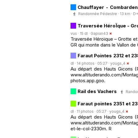
Chauffayer - Combardenq
Randonnée Pédestre · 13 km · D+27
Traversée HéroÏque - Gro
vus · 15 dl ·
Gapian43
Traversée Héroïque – Grotte et 
GR qui monte dans le Vallon de 
Faraut Pointes 2312 et 23
dl · 14 photos · 05:27 ·
yougs_4
Au départ des Hauts Gicons (Pa
www.altituderando.com/Montagn
photos.app.goo.
Rail des Vachers
Randon
Faraut pointes 2351 et 2
dl · 11 photos · 05:27 ·
yougs_4
Au départ des Hauts Gicons (Pa
www.altituderando.com/Montag
et-le-col-2330m. R