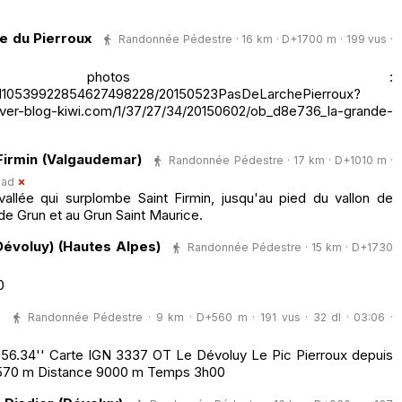
e du Pierroux
Randonnée Pédestre · 16 km · D+1700 m · 199 vus ·
photos :
m/110539922854627498228/20150523PasDeLarchePierroux?
ver-blog-kiwi.com/1/37/27/34/20150602/ob_d8e736_la-grande-
 Firmin (Valgaudemar)
Randonnée Pédestre · 17 km · D+1010 m ·
nad
allée qui surplombe Saint Firmin, jusqu'au pied du vallon de
de Grun et au Grun Saint Maurice.
Dévoluy) (Hautes Alpes)
Randonnée Pédestre · 15 km · D+1730
0
Randonnée Pédestre · 9 km · D+560 m · 191 vus · 32 dl · 03:06 ·
'56.34'' Carte IGN 3337 OT Le Dévoluy Le Pic Pierroux depuis
+ 570 m Distance 9000 m Temps 3h00