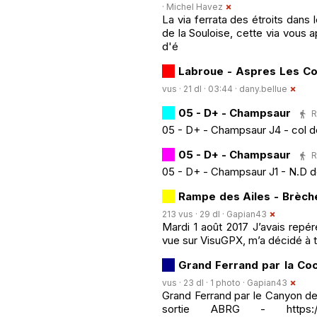
·
Michel Havez
La via ferrata des étroits dans
de la Souloise, cette via vous 
d'é
Labroue - Aspres Les Co
vus · 21 dl · 03:44 ·
dany.bellue
05 - D+ - Champsaur
R
05 - D+ - Champsaur J4 - col de
05 - D+ - Champsaur
R
05 - D+ - Champsaur J1 - N.D d
Rampe des Ailes - Brèche
213 vus · 29 dl ·
Gapian43
Mardi 1 août 2017 J’avais repér
vue sur VisuGPX, m’a décidé à te
Grand Ferrand par la Coc
vus · 23 dl · 1 photo ·
Gapian43
Grand Ferrand par le Canyon de l
sortie ABRG - https://www.a