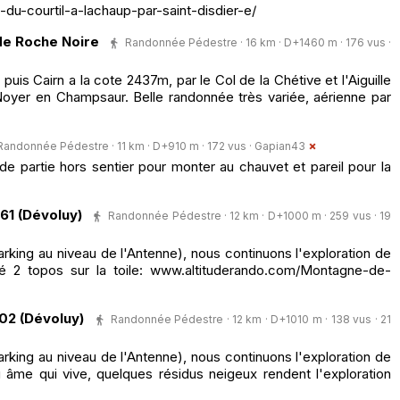
u-courtil-a-lachaup-par-saint-disdier-e/
 de Roche Noire
Randonnée Pédestre · 16 km · D+1460 m · 176 vus ·
 Cairn a la cote 2437m, par le Col de la Chétive et l'Aiguille
oyer en Champsaur. Belle randonnée très variée, aérienne par
Randonnée Pédestre · 11 km · D+910 m · 172 vus ·
Gapian43
e partie hors sentier pour monter au chauvet et pareil pour la
61 (Dévoluy)
Randonnée Pédestre · 12 km · D+1000 m · 259 vus · 19
king au niveau de l'Antenne), nous continuons l'exploration de
é 2 topos sur la toile: www.altituderando.com/Montagne-de-
102 (Dévoluy)
Randonnée Pédestre · 12 km · D+1010 m · 138 vus · 21
king au niveau de l'Antenne), nous continuons l'exploration de
âme qui vive, quelques résidus neigeux rendent l'exploration