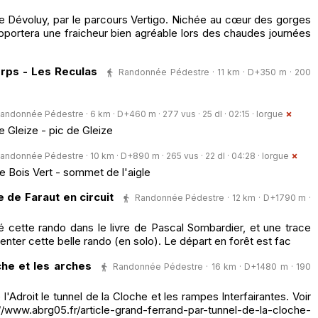
 le Dévoluy, par le parcours Vertigo. Nichée au cœur des gorges
apportera une fraicheur bien agréable lors des chaudes journées
rps - Les Reculas
Randonnée Pédestre · 11 km · D+350 m · 200
andonnée Pédestre · 6 km · D+460 m · 277 vus · 25 dl · 02:15 ·
lorgue
 Gleize - pic de Gleize
andonnée Pédestre · 10 km · D+890 m · 265 vus · 22 dl · 04:28 ·
lorgue
e Bois Vert - sommet de l'aigle
 de Faraut en circuit
Randonnée Pédestre · 12 km · D+1790 m ·
é cette rando dans le livre de Pascal Sombardier, et une trace
nter cette belle rando (en solo). Le départ en forêt est fac
he et les arches
Randonnée Pédestre · 16 km · D+1480 m · 190
'Adroit le tunnel de la Cloche et les rampes Interfairantes. Voir
brg05.fr/article-grand-ferrand-par-tunnel-de-la-cloche-