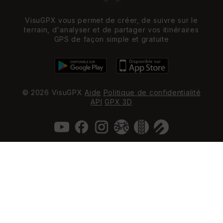
VisuGPX vous permet de créer, de suivre sur le
terrain, d'analyser et de partager vos itinéraires
GPS de façon simple et gratuite
© 2026 VisuGPX
Aide
Politique de confidentialité
API
GPX 3D