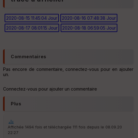
2020-08-15 11:45:04 Jour
2020-08-16 07:48:38 Jour
2020-08-17 08:01:15 Jour
2020-08-18 06:59:05 Jour
Ep
ai
ss
eu
r
Commentaires
Pas encore de commentaire, connectez-vous pour en ajouter
Tr
un.
an
sp
ar
Connectez-vous pour ajouter un commentaire
en
ce
Plus
Po
int
illé
Affichée 1494 fois et téléchargée 111 fois depuis le 08.09.20
s
22:27