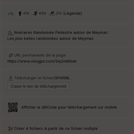
S
419
699
210 [
Légende
]
e
n
s
Itinéraires Randonnée Pédestre autour de
Meymac
·
Les plus belles randonnées autour de Meymac
St
re
et
URL permanente de la page
Vi
e
https://www.visugpx.com/Sej2nkMxet
w
Télécharger le fichier
GPX
KML
Afficher le QRCode pour téléchargement sur mobile
Créer 4 fichiers à partir de ce fichier multiple