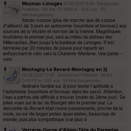
Meymac-Limoges
15.08.2020 11:45 · Randonnée
Pédestre · 165 km · D+1990 m · 1505 vus · 113
téléchargements ·
Rando-course (plus de marche que de course
d'ailleurs) de 3 jours en autonomie (nourriture et bivouac) aux
sources de la Vézère et non loin de la Vienne. Magnifiques
tourbières le premier jour, seul au milieu du plateau des
Millevaches..Bien jusqu'à la banlieue de Limoges. S'est
terminée par 20 minutes de pause pour repartir en
enfourchant le vélo vers la Charente-Maritime. Une partie -
vers
Montagny-Le Revard-Montagny en 2j
05.08.2020 13:36 · Randonnée Pédestre · 38 km ·
D+1070 m · 592 vus · 59 téléchargements ·
Itinéraire familial sur 2j pour tester l'aptitude à
l'autonomie (nourriture et bivouac dans les sacs). Attention,
l'eau a parfois été difficile à trouver (matin du 2ème jour). De
jolies vues sur le lac du Bourget dès le premier jour. La
descente du Revard était moins passionnante, proche de la
route, ou sur de larges pistes quasi plates, beaucoup de
monde, puis plus sympathique (car plus d
Verrerie-Gorge d'Ablon-Tête du Parmelan