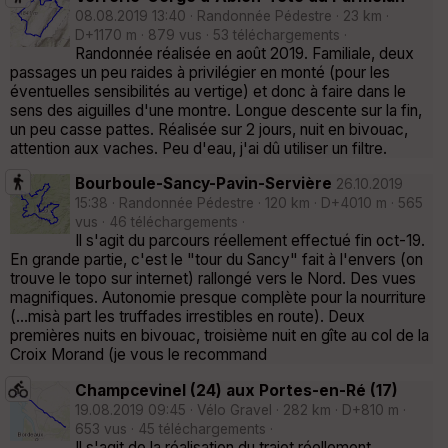
08.08.2019 13:40 · Randonnée Pédestre · 23 km ·
D+1170 m · 879 vus · 53 téléchargements ·
Randonnée réalisée en août 2019. Familiale, deux
passages un peu raides à privilégier en monté (pour les
éventuelles sensibilités au vertige) et donc à faire dans le
sens des aiguilles d'une montre. Longue descente sur la fin,
un peu casse pattes. Réalisée sur 2 jours, nuit en bivouac,
attention aux vaches. Peu d'eau, j'ai dû utiliser un filtre.
Bourboule-Sancy-Pavin-Servière
26.10.2019
15:38 · Randonnée Pédestre · 120 km · D+4010 m · 565
vus · 46 téléchargements ·
Il s'agit du parcours réellement effectué fin oct-19.
En grande partie, c'est le "tour du Sancy" fait à l'envers (on
trouve le topo sur internet) rallongé vers le Nord. Des vues
magnifiques. Autonomie presque complète pour la nourriture
(...misà part les truffades irrestibles en route). Deux
premières nuits en bivouac, troisième nuit en gîte au col de la
Croix Morand (je vous le recommand
Champcevinel (24) aux Portes-en-Ré (17)
19.08.2019 09:45 · Vélo Gravel · 282 km · D+810 m ·
653 vus · 45 téléchargements ·
Il s'agit de la réalisation du trajet réellement