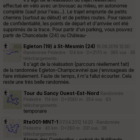
effectué en vélo avec un bivouac au milieu, en autonomie
complète (sauf pour l'eau...). Le trajet emprunte de petits
chemins (surtout au début) et de petites routes. Pour raison
de confidentialité, les points de départ et d'arrivée ont été
supprimés de la trace. Pour partir d'un parking, vous pouvez
partir de Chancelade (24) ou Château-
Egleton (19) à St-Mesmin (24)
16.08.2019 12:30 ·
Randonnée Pédestre · 124 km · D+2170 m · 385 vus · 36
téléchargements ·
Il s'agit de la réalisation (parcours réellement fait)
de la randonnée Egleton-Champcevinel que j'envisageais de
faire initialement. Faute de temps, il m'a fallut écourter. Cela
reste une très belle randonnée.
Tour du Sancy Ouest-Est-Nord
Randonnée
Pédestre · 114 km · D+3580 m · 354 vus · 63
téléchargements ·
temporaire
Rte001-MNT-1
07.04.2012 14:20 · Randonnée
Pédestre · 40 km · D+280 m · 331 vus · 36
téléchargements ·
Etangs des Combrailles - extrait de BaliRando,