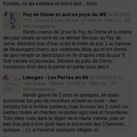
frontale, ce qui explique un tracé plus ...hésit
Puy de Dôme et autres puys du WE
19.09.2020
11:23 · Course à pied · 58 km · D+2410 m · 648 vus · 63
téléchargements ·
Rando course de 2j sur le Puy de Dôme et la chaîne
des puy située au nord de ce dernier Bivouac au Puy de
Jume. Attention pas d'eau avant le matin du jour 2 au hameau
de Beauregard (merci aux vététistes lillois qui m'ont donné
de quoi remplir un demi bidon en fin d'après midi du jour 1)
Nuit ventée et pluvieuse. Montée au puits de Côme :
Ascension droit dans la pente en partie sous des n
Limoges - Les Portes en Ré
18.08.2020 15:32 ·
Vélo Gravel · 299 km · D+730 m · 1366 vus · 119
téléchargements ·
Rando gravel de 2 jours et quelques, en quasi
autonomie (un peu de nourriture acheté en route - des
tomates bio à tomber parterre, mais bivouac les 2 nuits) sur
petites routes et chemins ou pistes agricoles et forestières.
Très jolies vues dans la région de la Haute Vienne, puis un
peu trop plat à mon goût dans la traversée des Charentes,
quoique ... j'y ai traversé quelques villages où