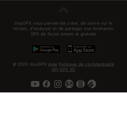
VisuGPX vous permet de créer, de suivre sur le
terrain, d'analyser et de partager vos itinéraires
GPS de façon simple et gratuite
© 2026 VisuGPX
Aide
Politique de confidentialité
API
GPX 3D