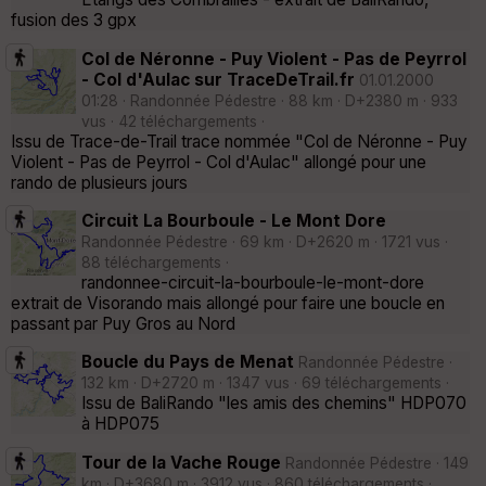
fusion des 3 gpx
Col de Néronne - Puy Violent - Pas de Peyrrol
- Col d'Aulac sur TraceDeTrail.fr
01.01.2000
01:28 · Randonnée Pédestre · 88 km · D+2380 m · 933
vus · 42 téléchargements ·
Issu de Trace-de-Trail trace nommée "Col de Néronne - Puy
Violent - Pas de Peyrrol - Col d'Aulac" allongé pour une
rando de plusieurs jours
Circuit La Bourboule - Le Mont Dore
Randonnée Pédestre · 69 km · D+2620 m · 1721 vus ·
88 téléchargements ·
randonnee-circuit-la-bourboule-le-mont-dore
extrait de Visorando mais allongé pour faire une boucle en
passant par Puy Gros au Nord
Boucle du Pays de Menat
Randonnée Pédestre ·
132 km · D+2720 m · 1347 vus · 69 téléchargements ·
Issu de BaliRando "les amis des chemins" HDP070
à HDP075
Tour de la Vache Rouge
Randonnée Pédestre · 149
km · D+3680 m · 3912 vus · 860 téléchargements ·