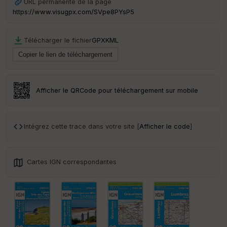
URL permanente de la page
ar
https://www.visugpx.com/SVpe8PYsP5
en
ce
Télécharger le fichier
GPX
KML
Po
int
illé
s
Afficher le QRCode pour téléchargement sur mobile
S
e
n
Intégrez cette trace dans votre site [
Afficher le code
]
s
St
Cartes IGN correspondantes
re
et
Vi
e
w