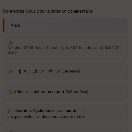
ar
Connectez-vous pour ajouter un commentaire
ri
v
é
Plus
e
C
ou
Affichée 2536 fois et téléchargée 392 fois depuis le 16.02.22
le
18:02
ur
366
511
109 [
Légende
]
Ep
ai
Afficher la météo au départ (Météo Blue)
ss
eu
r
Itinéraires Cyclotourisme autour de
Lille
·
Les plus belles randonnées autour de Lille
Tr
an
sp