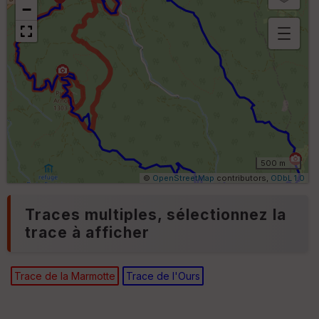
−
Aff
ic
he
r
d
é
p
ar
t
500 m
ar
©
OpenStreetMap
contributors,
ODbL 1.0
ri
v
Traces multiples, sélectionnez la
é
e
trace à afficher
Trace de la Marmotte
Trace de l'Ours
Ep