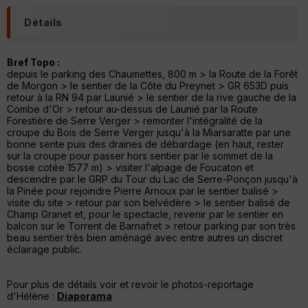
ai
ss
Détails
eu
r
Bref Topo :
depuis le parking des Chaumettes, 800 m > la Route de la Forêt
Tr
de Morgon > le sentier de la Côte du Preynet > GR 653D puis
an
retour à la RN 94 par Launié > le sentier de la rive gauche de la
sp
Combe d'Or > retour au-dessus de Launié par la Route
ar
Forestière de Serre Verger > remonter l'intégralité de la
en
croupe du Bois de Serre Verger jusqu'à la Miarsaratte par une
ce
bonne sente puis des draines de débardage (en haut, rester
sur la croupe pour passer hors sentier par le sommet de la
bosse cotée 1577 m) > visiter l'alpage de Foucaton et
Po
descendre par le GRP du Tour du Lac de Serre-Ponçon jusqu'à
int
la Pinée pour rejoindre Pierre Arnoux par le sentier balisé >
illé
visite du site > retour par son belvédère > le sentier balisé de
s
Champ Granet et, pour le spectacle, revenir par le sentier en
balcon sur le Torrent de Barnafret > retour parking par son très
beau sentier très bien aménagé avec entre autres un discret
S
éclairage public.
e
n
s
Pour plus de détails voir et revoir le photos-reportage
d'Hélène :
Diaporama