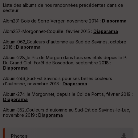
Liste des albums de nos randonnées précédentes dans ce
St
secteur :
re
et
Albm231-Bois de Serre Verger, novembre 2014 :
Diaporama
Vi
e
Albm257-Morgonnet-Coquille, février 2015 :
Diaporama
w
Album-062_Couleurs d'automne au Sud de Savines, octobre
2016 :
Diaporama
Album-228_le Pic de Morgon dans tous ses états depuis le P.
Du Grand Clot, Forêt de Boscodon, septembre 2018 :
Diaporama
Album-246_Sud-Est Savinois pour ses belles couleurs
d'automne, novembre 2018 :
Diaporama
Album-274_le Morgonnet, depuis le Col de Pontis, février 2019 :
Diaporama
Album-352_Couleurs d'automne au Sud-Est de Savines-le-Lac,
novembre 2019 :
Diaporama
Photos